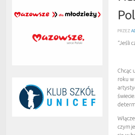
Po
PRZEZ
A
“Jeśli 
Chcąc u
roku w
artysty
świecie
determi
Włącze
czym je
się w 