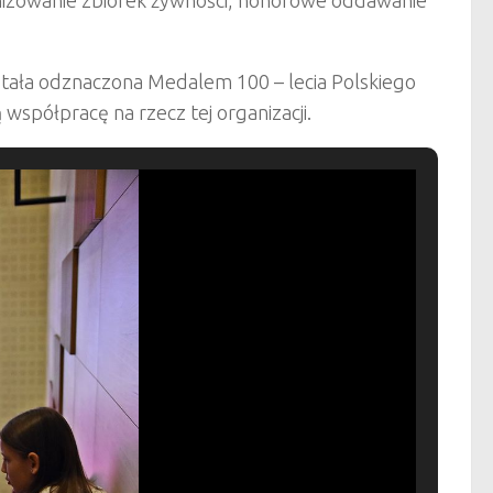
stała odznaczona Medalem 100 – lecia Polskiego
spółpracę na rzecz tej organizacji.