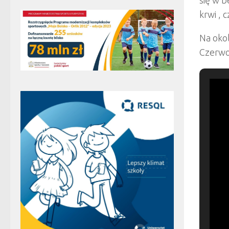
krwi , 
Na oko
Czerwon