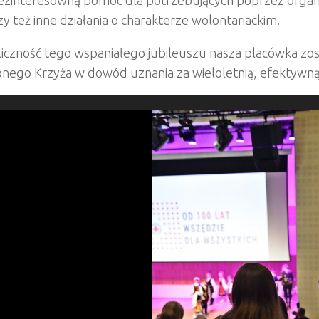
czy też inne działania o charakterze wolontariackim.
liczność tego wspaniałego jubileuszu nasza placówka zo
ego Krzyża w dowód uznania za wieloletnią, efektywną w