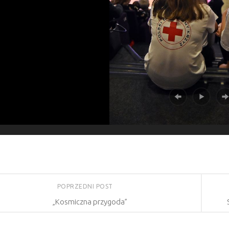
POPRZEDNI POST
„Kosmiczna przygoda”