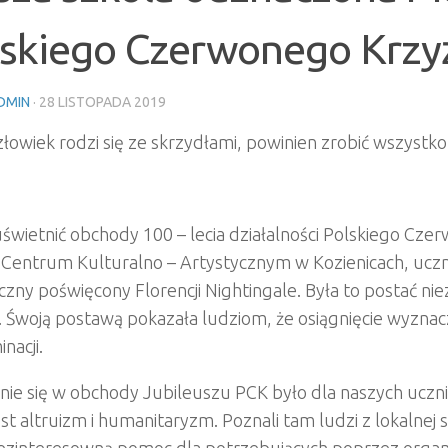
lskiego Czerwonego Krzy
DMIN
·
28 LISTOPADA 2019
człowiek rodzi się ze skrzydłami, powinien zrobić wszystko, 
świetnić obchody 100 – lecia działalności Polskiego Cze
 Centrum Kulturalno – Artystycznym w Kozienicach, uczn
czny poświęcony Florencji Nightingale. Była to postać n
. Śwoją postawą pokazała ludziom, że osiągnięcie wyznacz
nacji.
nie się w obchody Jubileuszu PCK było dla naszych uczn
st altruizm i humanitaryzm. Poznali tam ludzi z lokalnej 
bezinteresowną pomoc dla potrzebujących poprzez orga