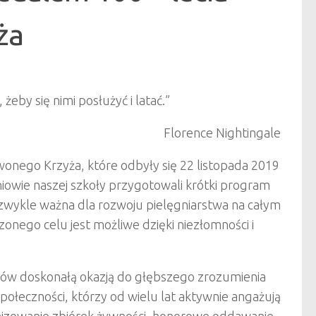
ża
żeby się nimi posłużyć i latać.”
Florence Nightingale
rwonego Krzyża, które odbyły się 22 listopada 2019
iowie naszej szkoły przygotowali krótki program
iezwykle ważna dla rozwoju pielęgniarstwa na całym
onego celu jest możliwe dzięki niezłomności i
iów doskonałą okazją do głębszego zrozumienia
społeczności, którzy od wielu lat aktywnie angażują
nizowanie zbiórek żywności, honorowe oddawanie