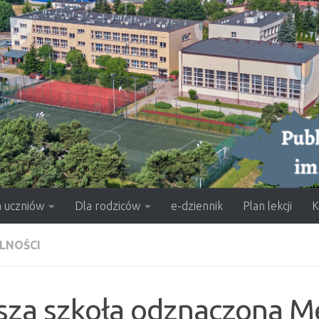
a uczniów
Dla rodziców
e-dziennik
Plan lekcji
K
LNOŚCI
za szkoła odznaczona Me