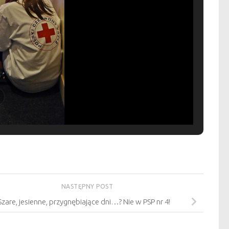
NASTĘPNY POST
Szare, jesienne, przygnębiające dni…? Nie w PSP nr 4!