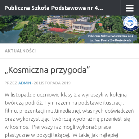
Publiczna Szkoła Podstawowa nr 4 im. Jana Pawła II w Kozienicach
Przejdź do treści
AKTUALNOŚCI
„Kosmiczna przygoda”
PRZEZ
ADMIN
·
28 LISTOPADA 2019
W listopadzie uczniowie klasy 2 a wyruszyli w kolejną
twórczą podróż. Tym razem na podstawie ilustracji,
filmu, prezentacji multimedialnej, własnych doświadczeń
oraz wykorzystując twórczą wyobraźnię przenieśli się
w kosmos. Pierwszy raz mogli wykonać prace
plastyczne w pozycji leżącej. W takiej jak najlepiej