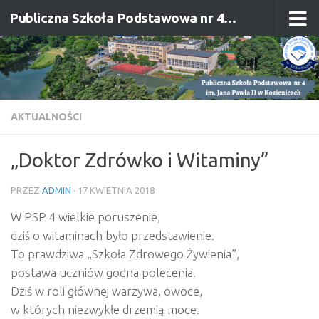
Publiczna Szkoła Podstawowa nr 4 im. Jana Pawła II w Kozienicach
Przejdź do treści
AKTUALNOŚCI
„Doktor Zdrówko i Witaminy”
PRZEZ
ADMIN
·
17 KWIETNIA 2018
W PSP 4 wielkie poruszenie,
dziś o witaminach było przedstawienie.
To prawdziwa „Szkoła Zdrowego Żywienia”,
postawa uczniów godna polecenia.
Dziś w roli głównej warzywa, owoce,
w których niezwykłe drzemią moce.