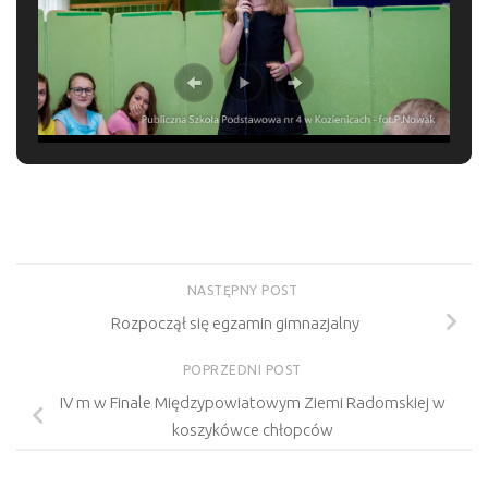
NASTĘPNY POST
Rozpoczął się egzamin gimnazjalny
POPRZEDNI POST
IV m w Finale Międzypowiatowym Ziemi Radomskiej w
koszykówce chłopców