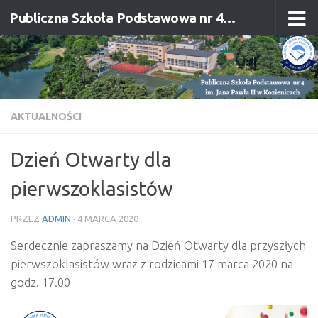
Publiczna Szkoła Podstawowa nr 4 im. Jana Pawła II w Kozienicach
Przejdź do treści
AKTUALNOŚCI
Dzień Otwarty dla
pierwszoklasistów
PRZEZ
ADMIN
·
4 MARCA 2020
Serdecznie zapraszamy na Dzień Otwarty dla przyszłych
pierwszoklasistów wraz z rodzicami 17 marca 2020 na
godz. 17.00