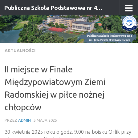
Publiczna Szkoła Podstawowa nr 4 im. Jana Pawła II w Kozienicach
Przejdź do treści
AKTUALNOŚCI
II miejsce w Finale
Międzypowiatowym Ziemi
Radomskiej w piłce nożnej
chłopców
PRZEZ
ADMIN
·
5 MAJA 2025
30 kwietnia 2025 roku o godz. 9.00 na boisku Orlik przy