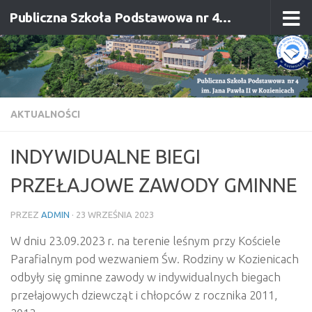
Publiczna Szkoła Podstawowa nr 4 im. Jana Pawła II w Kozienicach
Przejdź do treści
AKTUALNOŚCI
INDYWIDUALNE BIEGI
PRZEŁAJOWE ZAWODY GMINNE
PRZEZ
ADMIN
·
23 WRZEŚNIA 2023
W dniu 23.09.2023 r. na terenie leśnym przy Kościele
Parafialnym pod wezwaniem Św. Rodziny w Kozienicach
odbyły się gminne zawody w indywidualnych biegach
przełajowych dziewcząt i chłopców z rocznika 2011,