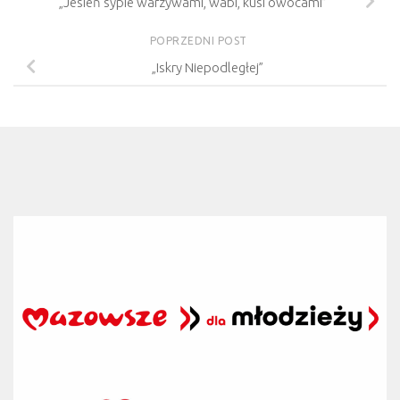
„Jesień sypie warzywami, wabi, kusi owocami”
POPRZEDNI POST
„Iskry Niepodległej”