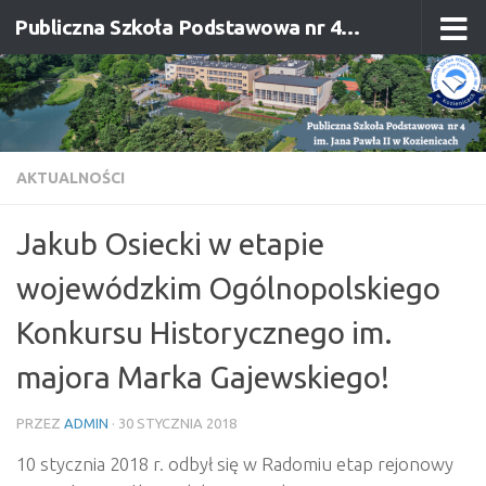
Publiczna Szkoła Podstawowa nr 4 im. Jana Pawła II w Kozienicach
Przejdź do treści
AKTUALNOŚCI
Jakub Osiecki w etapie
wojewódzkim Ogólnopolskiego
Konkursu Historycznego im.
majora Marka Gajewskiego!
PRZEZ
ADMIN
·
30 STYCZNIA 2018
10 stycznia 2018 r. odbył się w Radomiu etap rejonowy