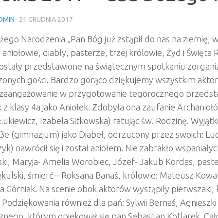
DMIN
·
21 GRUDNIA 2017
ego Narodzenia „Pan Bóg już zstąpił do nas na ziemię, w
i aniołowie, diabły, pasterze, trzej królowie, Żyd i Święta 
ostały przedstawione na świątecznym spotkaniu zorganiz
zonych gości. Bardzo gorąco dziękujemy wszystkim aktor
i zaangażowanie w przygotowanie tegorocznego przedstaw
 z klasy 4a jako Aniołek. Zdobyła ona zaufanie Archaniołó
ukiewicz, Izabela Sitkowska) ratując św. Rodzinę. Wyjątk
 3e (gimnazjum) jako Diabeł, odrzucony przez swoich: Lu
yk) nawrócił się i został aniołem. Nie zabrakło wspaniały
ki, Maryja- Amelia Worobiec, Józef- Jakub Kordas, past
ękulski, śmierć – Roksana Banaś, królowie: Mateusz Kowal
 Górniak. Na scenie obok aktorów wystąpiły pierwszaki, 
 Podziękowania również dla pań: Sylwii Bernaś, Agnieszki
znego, którym opiekował się pan Sebastian Kotlarek. Cał