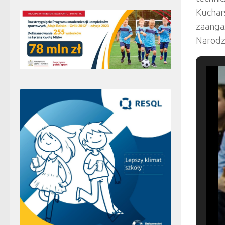
Kuchars
zaanga
Narodze