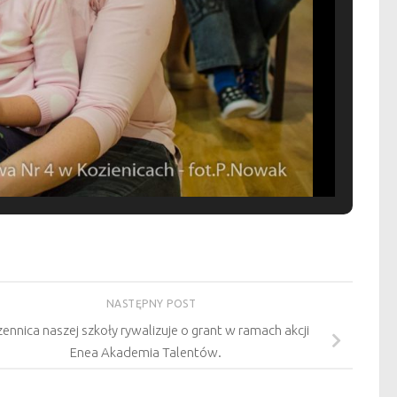
NASTĘPNY POST
ennica naszej szkoły rywalizuje o grant w ramach akcji
Enea Akademia Talentów.