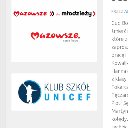
PRZEZ
A
Cud Boż
śmierć 
które z
zapros
pracę 
Kowalik
Hanna Ł
z klasy
Tokarcz
Tęczars
Piotr S
Martyna
kolędy.
technic