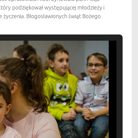
który podziękował występującej młodzieży i
 życzenia. Błogosławionych świąt Bożego