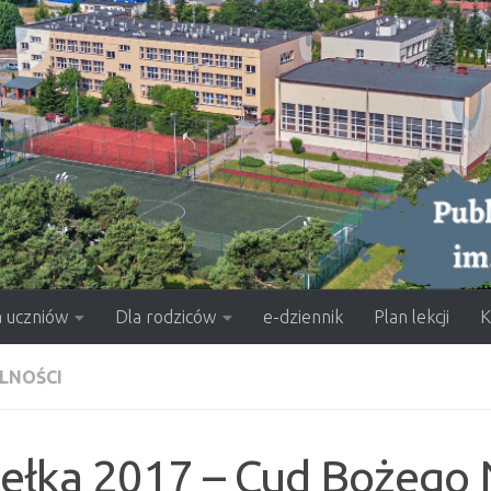
a uczniów
Dla rodziców
e-dziennik
Plan lekcji
K
LNOŚCI
sełka 2017 – Cud Bożego