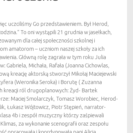
ięc uczciliśmy Go przedstawieniem. Był Herod,
Rodzina.” To oni wystąpili 21 grudnia w jasełkach,
owanym dla całej społeczności szkolnej i
om amatorom – uczniom naszej szkoły za ich
ienia. Główną rolę zagrała w tym roku Julia
w: Gabriela, Michała, Rafała (Joanna Cichowlas,
ową kreację aktorską stworzył Mikołaj Maciejewski
cyfera (Weronika Seroka) i Borutę ( Zuzanna
ch kreacji ról drugoplanowych: Żyd- Bartek
erze: Maciej Smolarczyk, Tomasz Worobiec, Herod-
ik, Łukasz Wójtowicz, Piotr Stępień, narrator-
klasa 4b i zespół muzyczny którzy zaśpiewali
 Klimas, za wykonanie scenografii oraz zespołu
ość opracowała i koordynowała pani Alicja