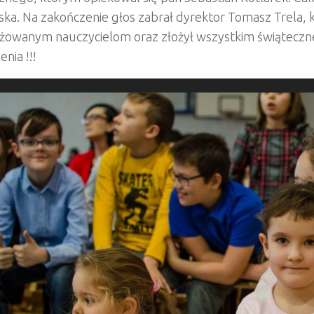
ka. Na zakończenie głos zabrał dyrektor Tomasz Trela, 
żowanym nauczycielom oraz złożył wszystkim świąteczne
nia !!!