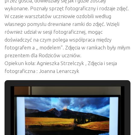
przez gościa, dowiedziały się jak i gdzie zostały
wykonane. Poznały sprzęt fotograficzny i rodzaje zdjęć.
W czasie warsztatów uczniowie ozdobili według
własnego pomysłu drewniane ramki do zdjęć. Wzięli
również udział w sesji fotograficznej, mogąc
doświadczyć na czym polega współpraca między
fotografem a ,, modelem”. Zdjęcia w ramkach były miłym
prezentem dla Rodziców uczniów.
Opiekun koła: Agnieszka Strzelczyk , Zdjęcia i sesja
fotograficzna : Joanna Lenarczyk