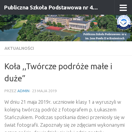
Publiczna Szkoła Podstawowa nr 4 im. Jana Pawła II w Kozienicach
Przejdź do treści
AKTUALNOŚCI
Koła ,,Twórcze podróże małe i
duże”
PRZEZ
ADMIN
·
23 MAJA 2019
W dniu 21 maja 2019r. uczniowie klasy 1 a wyruszyli w
kolejną twórczą podróż z fotografem p. Łukaszem
Stańczukiem. Podczas spotkania dzieci przeniosły się w
świat fotografii. Zapoznały się ze zdjęciami wykonanymi