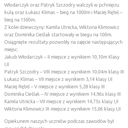
Włodarczyk oraz Patryk Szczodry walczyli w pchnięciu
kulą oraz Łukasz Klimas – bieg na 1000m i Maciej Rębiś –
bieg na 1500m.
Z kolei dziewczyny: Kamila Utnicka, Wiktoria Klimowicz
oraz Dominika Cieślak star
towały w biegu na 100m.
Osiągnięte rezultaty pozwoliły na zajęcie następujących
miejsc:
Jakub Włodarczyk – II miejsce z wynikiem 10,10m Klasy
I,II
Patryk Szczodry – VIII miejsce z wynikiem 10,04m klasy III
Łukasz Klimas – VII miejsce z wynikiem 3,14 klasy I,II
Maciej Rębiś – V miejsce z wynikiem 5,28 klasy III
Dominika Cieślak – IV miejsce z wynikiem 14,96s klasy III
Kamila Utnicka – VII miejsce z wynikiem 14,75s klasy I,II
Wiktoria Klimowicz IX miejsce z wynikiem 15,06 klasy I,II
Opiekunem naszych uczniów podczas zawodów był