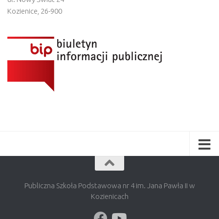
Kozienice
,
26-900
Publiczna Szkoła Podstawowa nr 4 im. Jana Pawła II w
Kozienicach