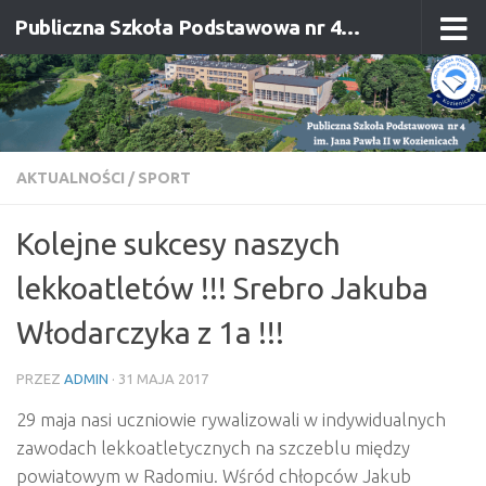
Publiczna Szkoła Podstawowa nr 4 im. Jana Pawła II w Kozienicach
Przejdź do treści
AKTUALNOŚCI
/
SPORT
Kolejne sukcesy naszych
lekkoatletów !!! Srebro Jakuba
Włodarczyka z 1a !!!
PRZEZ
ADMIN
·
31 MAJA 2017
29 maja nasi uczniowie rywalizowali w indywidualnych
zawodach lekkoatletycznych na szczeblu między
powiatowym w Radomiu. Wśród chłopców Jakub