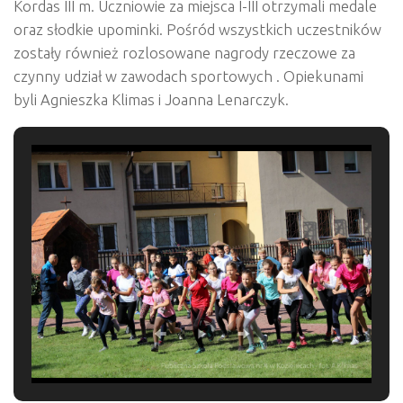
Kordas III m. Uczniowie za miejsca I-III otrzymali medale
oraz słodkie upominki. Pośród wszystkich uczestników
zostały również rozlosowane nagrody rzeczowe za
czynny udział w zawodach sportowych . Opiekunami
byli Agnieszka Klimas i Joanna Lenarczyk.