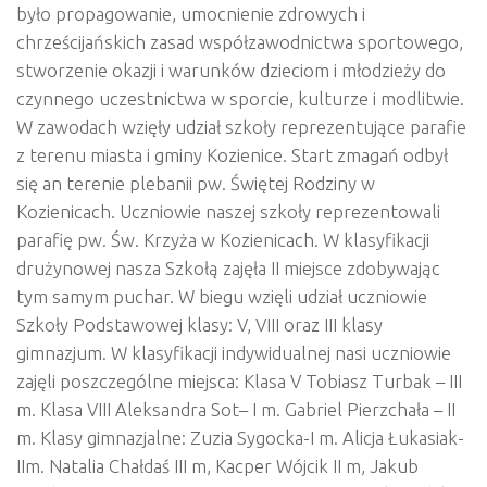
było propagowanie, umocnienie zdrowych i
chrześcijańskich zasad współzawodnictwa sportowego,
stworzenie okazji i warunków dzieciom i młodzieży do
czynnego uczestnictwa w sporcie, kulturze i modlitwie.
W zawodach wzięły udział szkoły reprezentujące parafie
z terenu miasta i gminy Kozienice. Start zmagań odbył
się an terenie plebanii pw. Świętej Rodziny w
Kozienicach. Uczniowie naszej szkoły reprezentowali
parafię pw. Św. Krzyża w Kozienicach. W klasyfikacji
drużynowej nasza Szkołą zajęła II miejsce zdobywając
tym samym puchar. W biegu wzięli udział uczniowie
Szkoły Podstawowej klasy: V, VIII oraz III klasy
gimnazjum. W klasyfikacji indywidualnej nasi uczniowie
zajęli poszczególne miejsca: Klasa V Tobiasz Turbak – III
m. Klasa VIII Aleksandra Sot– I m. Gabriel Pierzchała – II
m. Klasy gimnazjalne: Zuzia Sygocka-I m. Alicja Łukasiak-
IIm. Natalia Chałdaś III m, Kacper Wójcik II m, Jakub