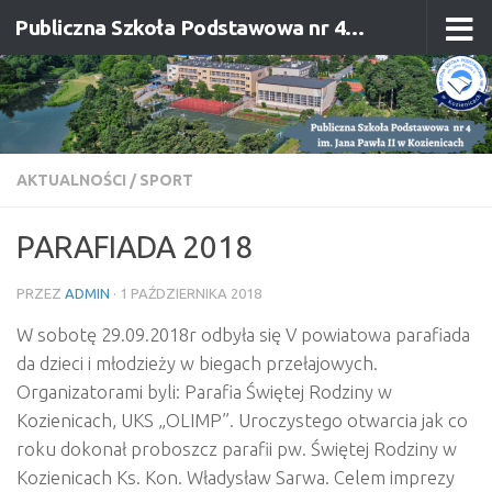
Publiczna Szkoła Podstawowa nr 4 im. Jana Pawła II w Kozienicach
Przejdź do treści
AKTUALNOŚCI
/
SPORT
PARAFIADA 2018
PRZEZ
ADMIN
·
1 PAŹDZIERNIKA 2018
W sobotę 29.09.2018r odbyła się V powiatowa parafiada
da dzieci i młodzieży w biegach przełajowych.
Organizatorami byli: Parafia Świętej Rodziny w
Kozienicach, UKS „OLIMP”. Uroczystego otwarcia jak co
roku dokonał proboszcz parafii pw. Świętej Rodziny w
Kozienicach Ks. Kon. Władysław Sarwa. Celem imprezy