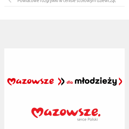
Powiatowe rozgrywki w tenisie stołowym dziewcząt