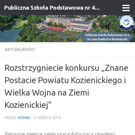
Publiczna Szkoła Podstawowa nr 4 im. Jana Pawła II w Kozienicach
Przejdź do treści
AKTUALNOŚCI
Rozstrzygniecie konkursu „Znane
Postacie Powiatu Kozienickiego i
Wielka Wojna na Ziemi
Kozienickiej”
PRZEZ
ADMIN
·
11 MARCA 2014
Pierwsze miejsce zajęła praca dotycząca zmarłego