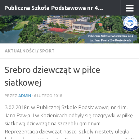
Publiczna Szkoła Podstawowa nr 4 im. Jana Pawła II w Kozienicach
Przejdź do treści
AKTUALNOŚCI
/
SPORT
Srebro dziewcząt w piłce
siatkowej
PRZEZ
ADMIN
·
6 LUTEGO 2018
3.02.2018r. w Publicznej Szkole Podstawowej nr 4 im.
Jana Pawła II w Kozienicach odbyły się rozgrywki w piłkę
siatkową dziewcząt na szczeblu gminnym.
Reprezentacja dziewcząt naszej szkoły niestety uległa