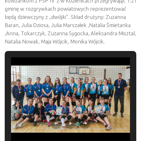
koleżankom z PSP nr 2 w Kozienicach przegrywając 1:2 i
gminę w rozgrywkach powiatowych reprezentować
będą dziewczyny z „dwójki”. Skład drużyny: Zuzanna
Baran, Julia Dziosa, Julia Marszałek ,Natalia Śmietanka
,Anna, Tokarczyk, Zuzanna Sygocka, Aleksandra Misztal,
Natalia Nowak, Maja Wójcik, Monika Wójcik.