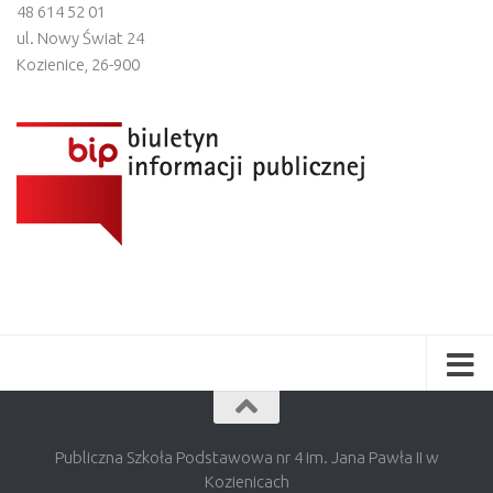
48 614 52 01
ul. Nowy Świat 24
Kozienice
,
26-900
Publiczna Szkoła Podstawowa nr 4 im. Jana Pawła II w
Kozienicach