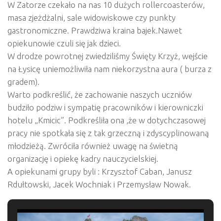
W Zatorze czekało na nas 10 dużych rollercoasterów,
masa zjeżdżalni, sale widowiskowe czy punkty
gastronomiczne. Prawdziwa kraina bajek.Nawet
opiekunowie czuli się jak dzieci.
W drodze powrotnej zwiedziliśmy Święty Krzyż, wejście
na Łysicę uniemożliwiła nam niekorzystna aura ( burza z
gradem).
Warto podkreślić, że zachowanie naszych uczniów
budziło podziw i sympatię pracowników i kierowniczki
hotelu „Kmicic”. Podkreśliła ona ,że w dotychczasowej
pracy nie spotkała się z tak grzeczną i zdyscyplinowaną
młodzieżą. Zwróciła również uwagę na świetną
organizację i opiekę kadry nauczycielskiej.
A opiekunami grupy byli : Krzysztof Caban, Janusz
Rdułtowski, Jacek Wochniak i Przemysław Nowak.