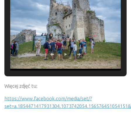
Więcej zdjęć tu:
https://www.facebook.com/media/set/?
set=a.1854471417931304.1073742054.156576451054151&