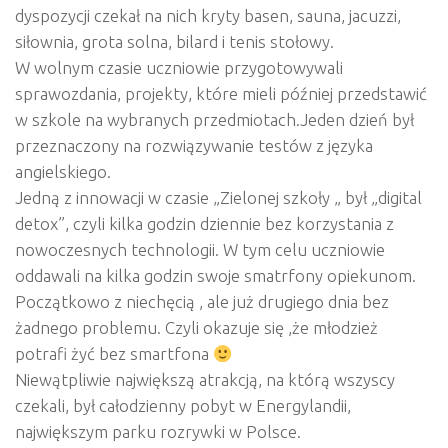
dyspozycji czekał na nich kryty basen, sauna, jacuzzi,
siłownia, grota solna, bilard i tenis stołowy.
W wolnym czasie uczniowie przygotowywali
sprawozdania, projekty, które mieli później przedstawić
w szkole na wybranych przedmiotach.Jeden dzień był
przeznaczony na rozwiązywanie testów z języka
angielskiego.
Jedną z innowacji w czasie „Zielonej szkoły „ był „digital
detox”, czyli kilka godzin dziennie bez korzystania z
nowoczesnych technologii. W tym celu uczniowie
oddawali na kilka godzin swoje smatrfony opiekunom.
Początkowo z niechęcią , ale już drugiego dnia bez
żadnego problemu. Czyli okazuje się ,że młodzież
potrafi żyć bez smartfona
Niewątpliwie największą atrakcją, na którą wszyscy
czekali, był całodzienny pobyt w Energylandii,
największym parku rozrywki w Polsce.