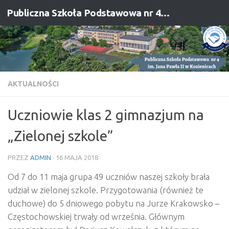
Publiczna Szkoła Podstawowa nr 4 im. Jana Pawła II w Kozienicach
Przejdź do treści
AKTUALNOŚCI
Uczniowie klas 2 gimnazjum na
„Zielonej szkole”
PRZEZ
ADMIN
·
16 MAJA 2018
Od 7 do 11 maja grupa 49 uczniów naszej szkoły brała
udział w zielonej szkole. Przygotowania (również te
duchowe
) do 5 dniowego pobytu na Jurze Krakowsko –
Częstochowskiej trwały od września. Głównym