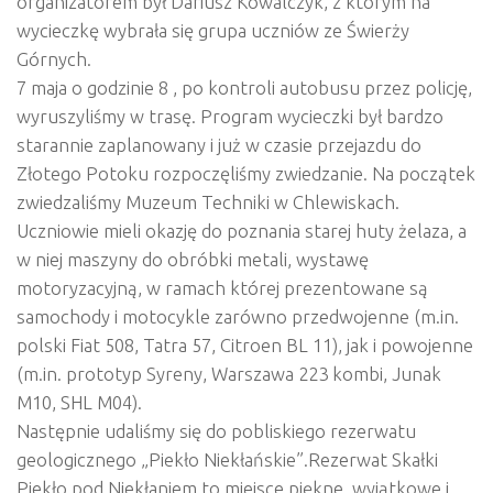
organizatorem był Dariusz Kowalczyk, z którym na
wycieczkę wybrała się grupa uczniów ze Świerży
Górnych.
7 maja o godzinie 8 , po kontroli autobusu przez policję,
wyruszyliśmy w trasę. Program wycieczki był bardzo
starannie zaplanowany i już w czasie przejazdu do
Złotego Potoku rozpoczęliśmy zwiedzanie. Na początek
zwiedzaliśmy Muzeum Techniki w Chlewiskach.
Uczniowie mieli okazję do poznania starej huty żelaza, a
w niej maszyny do obróbki metali, wystawę
motoryzacyjną, w ramach której prezentowane są
samochody i motocykle zarówno przedwojenne (m.in.
polski Fiat 508, Tatra 57, Citroen BL 11), jak i powojenne
(m.in. prototyp Syreny, Warszawa 223 kombi, Junak
M10, SHL M04).
Następnie udaliśmy się do pobliskiego rezerwatu
geologicznego „Piekło Niekłańskie”.Rezerwat Skałki
Piekło pod Niekłaniem to miejsce piękne, wyjątkowe i