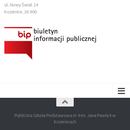
ul. Nowy Świat 24
Kozienice
,
26-900
Publiczna Szkoła Podstawowa nr 4 im. Jana Pawła II w
Kozienicach