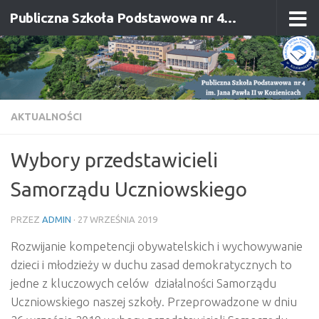
Publiczna Szkoła Podstawowa nr 4 im. Jana Pawła II w Kozienicach
Przejdź do treści
AKTUALNOŚCI
Wybory przedstawicieli
Samorządu Uczniowskiego
PRZEZ
ADMIN
·
27 WRZEŚNIA 2019
Rozwijanie kompetencji obywatelskich i wychowywanie
dzieci i młodzieży w duchu zasad demokratycznych to
jedne z kluczowych celów działalności Samorządu
Uczniowskiego naszej szkoły. Przeprowadzone w dniu