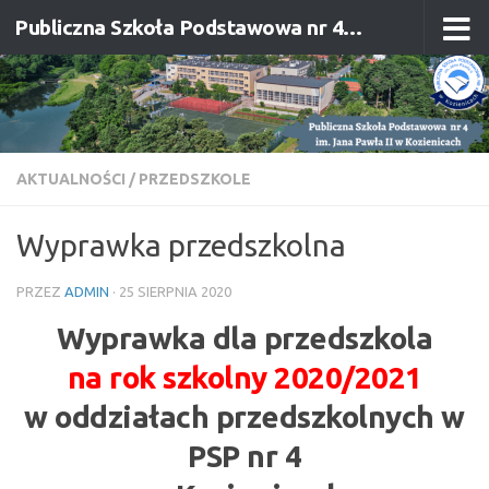
Publiczna Szkoła Podstawowa nr 4 im. Jana Pawła II w Kozienicach
Przejdź do treści
AKTUALNOŚCI
/
PRZEDSZKOLE
Wyprawka przedszkolna
PRZEZ
ADMIN
·
25 SIERPNIA 2020
Wyprawka dla przedszkola
na rok szkolny 2020/2021
w oddziałach przedszkolnych w
PSP nr 4