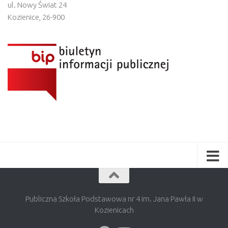
ul. Nowy Świat 24
Kozienice
,
26-900
Publiczna Szkoła Podstawowa nr 4 im. Jana Pawła II w
Kozienicach