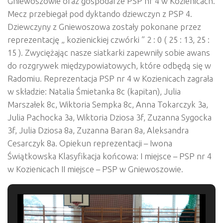
Gniewoszowie oraz gospodarze PSP nr 4 w Kozienicach.
Mecz przebiegał pod dyktando dziewczyn z PSP 4.
Dziewczyny z Gniewoszowa zostały pokonane przez
reprezentację „ kozienickiej czwórki ” 2 : 0 ( 25 : 13, 25 :
15 ). Zwyciężając nasze siatkarki zapewniły sobie awans
do rozgrywek międzypowiatowych, które odbędą się w
Radomiu. Reprezentacja PSP nr 4 w Kozienicach zagrała
w składzie: Natalia Śmietanka 8c (kapitan), Julia
Marszałek 8c, Wiktoria Sempka 8c, Anna Tokarczyk 3a,
Julia Pachocka 3a, Wiktoria Dziosa 3f, Zuzanna Sygocka
3f, Julia Dziosa 8a, Zuzanna Baran 8a, Aleksandra
Cesarczyk 8a. Opiekun reprezentacji – Iwona
Świątkowska Klasyfikacja końcowa: I miejsce – PSP nr 4
w Kozienicach II miejsce – PSP w Gniewoszowie.