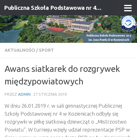
Publiczna Szkoła Podstawowa nr 4 im. Jana Pawła II w Kozienicach
Przejdź do treści
AKTUALNOŚCI
/
SPORT
Awans siatkarek do rozgrywek
międzypowiatowych
PRZEZ
ADMIN
·
27 STYCZNIA 2019
W dniu 26.01.2019 r. w sali gimnastycznej Publicznej
Szkoły Podstawowej nr 4 w Kozienicach odbyły się
rozgrywki w piłkę siatkową dziewcząt o „Mistrzostwo
Powiatu”. W turnieju wzięły udział reprezentacje PSP w