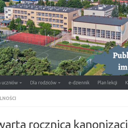
a uczniów
Dla rodziców
e-dziennik
Plan lekcji
K
LNOŚCI
arta rocznica kanonizacji