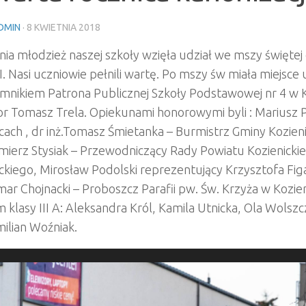
DMIN
·
8 KWIETNIA 2018
nia młodzież naszej szkoły wzięła udział we mszy świętej 
I. Nasi uczniowie pełnili wartę. Po mszy św miała miejsce 
mnikiem Patrona Publicznej Szkoły Podstawowej nr 4 w K
or Tomasz Trela. Opiekunami honorowymi byli : Mariusz 
cach
, dr inż.Tomasz Śmietanka – Burmistrz Gminy Kozien
ierz Stysiak – Przewodniczący Rady Powiatu Kozienickie
ckiego, Mirosław Podolski reprezentujący Krzysztofa Fig
r Chojnacki – Proboszcz Parafii pw. Św. Krzyża w Kozie
 klasy III A: Aleksandra Król, Kamila Utnicka, Ola Wolszc
ilian Woźniak.