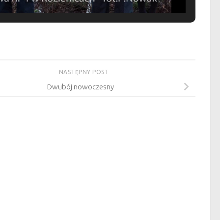
NASTĘPNY POST
Dwubój nowoczesny