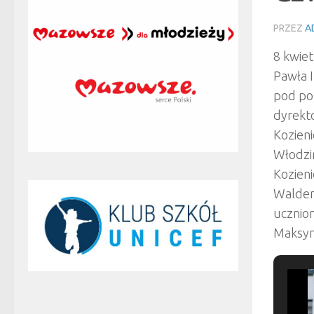
PRZEZ
A
8 kwiet
Pawła I
pod po
dyrekt
Kozieni
Włodzim
Kozieni
Waldema
uczniom
Maksym