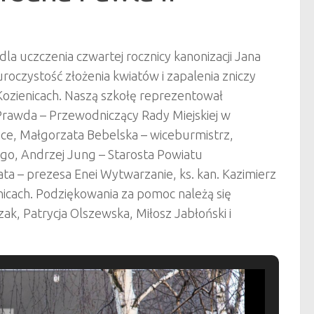
dla uczczenia czwartej rocznicy kanonizacji Jana
uroczystość złożenia kwiatów i zapalenia zniczy
ozienicach. Naszą szkołę reprezentował
Prawda – Przewodniczący Rady Miejskiej w
ice, Małgorzata Bebelska – wiceburmistrz,
go, Andrzej Jung – Starosta Powiatu
ata – prezesa Enei Wytwarzanie, ks. kan. Kazimierz
nicach. Podziękowania za pomoc należą się
zak, Patrycja Olszewska, Miłosz Jabłoński i