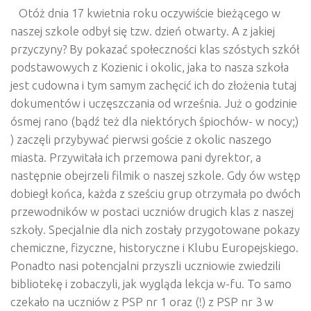
Otóż dnia 17 kwietnia roku oczywiście bieżącego w
naszej szkole odbył się tzw. dzień otwarty. A z jakiej
przyczyny? By pokazać społeczności klas szóstych szkół
podstawowych z Kozienic i okolic, jaka to nasza szkoła
jest cudowna i tym samym zachęcić ich do złożenia tutaj
dokumentów i uczęszczania od września. Już o godzinie
ósmej rano (bądź też dla niektórych śpiochów- w nocy;)
) zaczęli przybywać pierwsi goście z okolic naszego
miasta. Przywitała ich przemowa pani dyrektor, a
następnie obejrzeli filmik o naszej szkole. Gdy ów wstęp
dobiegł końca, każda z sześciu grup otrzymała po dwóch
przewodników w postaci uczniów drugich klas z naszej
szkoły. Specjalnie dla nich zostały przygotowane pokazy
chemiczne, fizyczne, historyczne i Klubu Europejskiego.
Ponadto nasi potencjalni przyszli uczniowie zwiedzili
bibliotekę i zobaczyli, jak wygląda lekcja w-fu. To samo
czekało na uczniów z PSP nr 1 oraz (!) z PSP nr 3 w