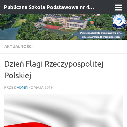
Publiczna Szkoła Podstawowa nr 4 im. Jana Pawła II w Kozienicach
Przejdź do treści
AKTUALNOŚCI
Dzień Flagi Rzeczypospolitej
Polskiej
PRZEZ
ADMIN
·
2 MAJA 2019