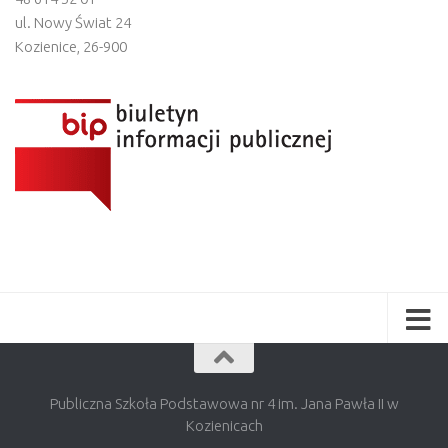
ul. Nowy Świat 24
Kozienice
,
26-900
Publiczna Szkoła Podstawowa nr 4 im. Jana Pawła II w
Kozienicach