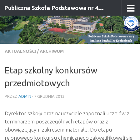
Publiczna Szkoła Podstawowa nr 4 im. Jana Pawła II w Kozienicach
Przejdź do treści
AKTUALNOŚCI
/
ARCHIWUM
Etap szkolny konkursów
przedmiotowych
PRZEZ
ADMIN
·
7 GRUDNIA 2013
Dyrektor szkoły oraz nauczyciele zapoznali uczniów z
terminarzem poszczególnych etapów oraz z
obowiązującym zakresem materiału. Do etapu
rejonowego konkursu chemicznego zakwalifikowali się