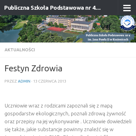
Publiczna Szkoła Podstawowa nr 4 im. Jana Pawła II w Kozienicach
Przejdź do treści
AKTUALNOŚCI
Festyn Zdrowia
PRZEZ
ADMIN
·
13 CZERWCA 2013
Uczniowie wraz z rodzicami zapoznali się z mapą
gospodarstw ekologicznych, poznali zdrową żywność
oraz przepisy na jej wykonywanie . Uczniowie dowiedzieli
się także, jakie substancje powinny znaleźć się w