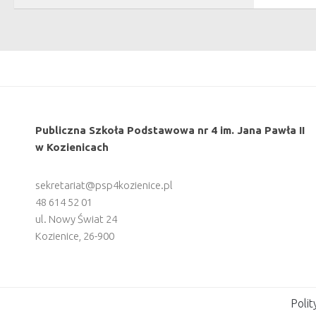
Publiczna Szkoła Podstawowa nr 4 im. Jana Pawła II
w Kozienicach
sekretariat@psp4kozienice.pl
48 614 52 01
ul. Nowy Świat 24
Kozienice
,
26-900
Polit