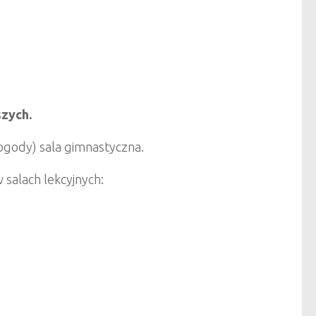
szych.
pogody) sala gimnastyczna.
salach lekcyjnych: