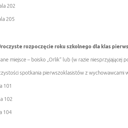
sala 202
sala 205
Uroczyste rozpoczęcie roku szkolnego dla klas pierw
ne miejsce – boisko „Orlik” lub (w razie niesprzyjającej 
zystości spotkania pierwszoklasistów z wychowawcami w 
la 101
ala 102
la 104