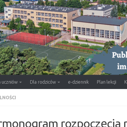
a uczniów
Dla rodziców
e-dziennik
Plan lekcji
K
LNOŚCI
rmonogram rozpoczęcia r