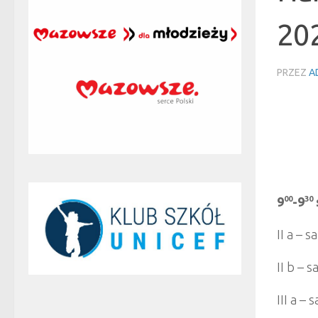
20
PRZEZ
A
9
00
-9
30
II a – s
II b – 
III a – 