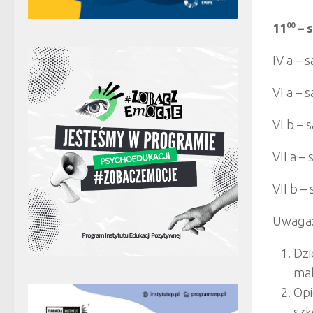
11
00
– 
IV a – 
VI a – 
VI b – 
VII a – 
VII b –
Uwaga
Dzi
mak
Opi
szk