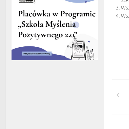
Wsz
Wsz