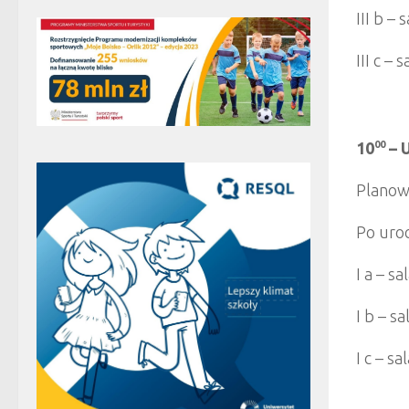
III b – 
III c – 
10
00
– 
Planowa
Po uroc
I a – sa
I b – s
I c – sa