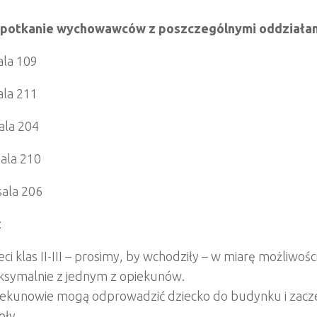
spotkanie wychowawców z poszczególnymi oddziałami
sala 109
sala 211
sala 204
sala 210
 sala 206
:
eci klas II-III – prosimy, by wchodziły – w miarę możliw
symalnie z jednym z opiekunów.
ekunowie mogą odprowadzić dziecko do budynku i zacze
oły.