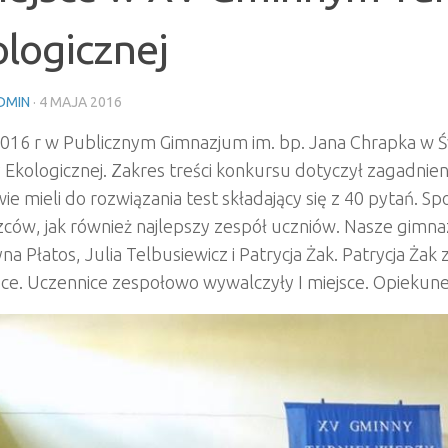
logicznej
DMIN
·
4 MAJA 2016
2016 r w Publicznym Gimnazjum im. bp. Jana Chrapka w Ś
Ekologicznej. Zakres treści konkursu dotyczył zagadnieni
ie mieli do rozwiązania test składający się z 40 pytań. 
ców, jak również najlepszy zespół uczniów. Nasze gimnaz
na Płatos, Julia Telbusiewicz i Patrycja Żak. Patrycja Żak 
jsce. Uczennice zespołowo wywalczyły I miejsce. Opiekun