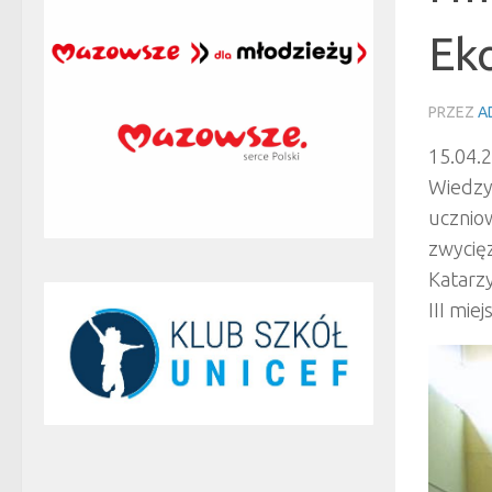
Eko
PRZEZ
A
15.04.
Wiedzy 
uczniow
zwycięz
Katarzy
III mie