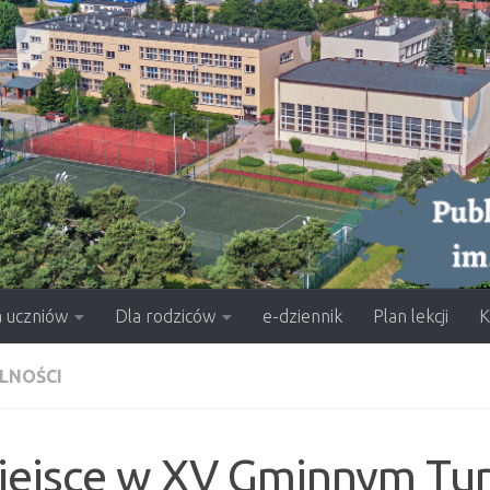
a uczniów
Dla rodziców
e-dziennik
Plan lekcji
K
LNOŚCI
miejsce w XV Gminnym Tur