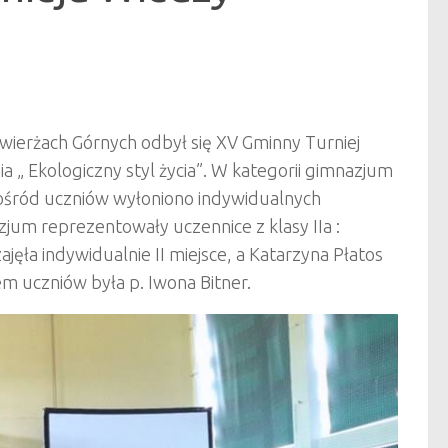
wierżach Górnych odbył się XV Gminny Turniej
a „ Ekologiczny styl życia”. W kategorii gimnazjum
Spośród uczniów wyłoniono indywidualnych
jum reprezentowały uczennice z klasy IIa :
zajęła indywidualnie II miejsce, a Katarzyna Płatos
em uczniów była p. Iwona Bitner.