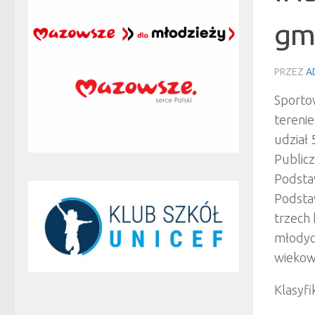
gm
PRZEZ
A
Sporto
terenie
udział
Public
Podsta
Podsta
trzech
młodych
wiekow
Klasyfi