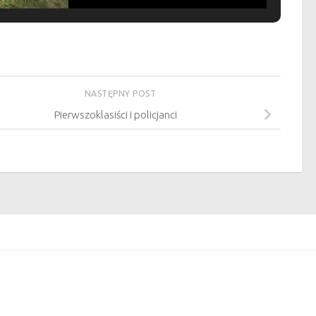
NASTĘPNY POST
Pierwszoklasiści i policjanci