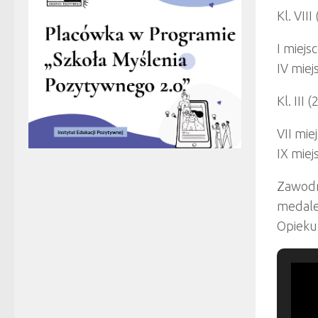
Kl. VIII
I miejs
IV miej
Kl. III 
VII mie
IX miej
Zawodn
medale
Opieku