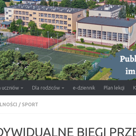
a uczniów
Dla rodziców
e-dziennik
Plan lekcji
K
LNOŚCI
/
SPORT
DYWIDUALNE BIEGI PRZ