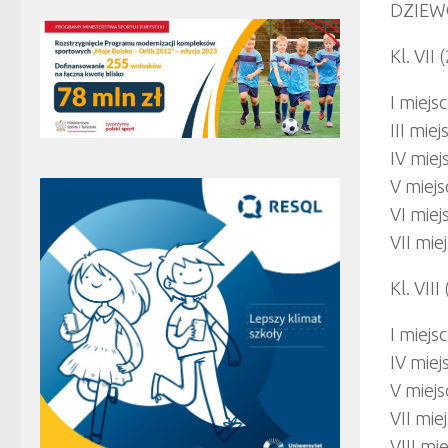
DZIEW
Kl. VII 
I miejs
III mie
IV miej
V miejs
VI miej
VII mie
Kl. VIII
I miejs
IV miej
V miejs
VII mie
VIII mi