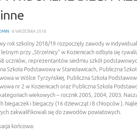
inne
DMIN
·
8 WRZEŚNIA 2018
wy rok szkolny 2018/19 rozpoczęły zawody w indywidual
 leśnym przy „Strzelnicy” w Kozienicach odbyła się rywal
 58 uczniów, reprezentantów siedmiu szkół podstawowyc
zna Szkoła Podstawowa w Stanisławicach, Publiczna Szko
wowa w Wólce Tyrzyńskiej, Publiczna Szkoła Podstawowa 
wowa nr 2 w Kozienicach oraz Publiczna Szkoła Podstawo
 kategoriach wiekowych – rocznik 2005, 2004, 2003. Nas
 biegaczek i biegaczy (16 dziewcząt i 8 chłopców ). Naj
ych zakwalifikowali się do zawodów powiatowych.
kacja końcowa: