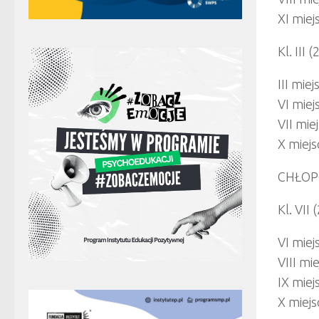
XI miej
Kl. III 
III mie
VI miej
VII mie
X miejs
CHŁOP
Kl. VII 
VI miej
VIII mi
IX miej
X miejs