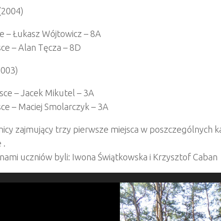
 (2004)
ce – Łukasz Wójtowicz – 8A
sce – Alan Tęcza – 8D
(2003)
jsce – Jacek Mikutel – 3A
sce – Maciej Smolarczyk – 3A
icy zajmujący trzy pierwsze miejsca w poszczególnych 
 .
nami uczniów byli: Iwona Świątkowska i Krzysztof Caban