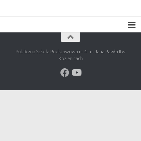
Publiczna Szkoła Podstawowa nr 4 im. Jana Pawła II w
Kozienicach