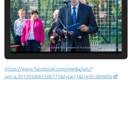
https://www.facebook.com/media/set/?
set=a.2012050065506771&type=1&l=e5fcdb980b