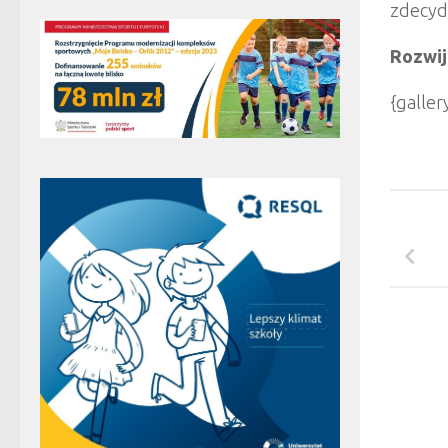
zdecyd
Rozwij
{galle