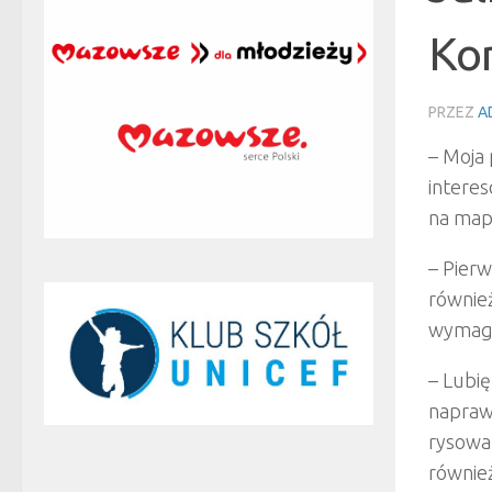
Ko
PRZEZ
A
– Moja
intere
na mapi
– Pier
równie
wymaga
– Lubię
napraw
rysować
również