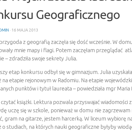
nkursu Geograficznego
DMIN
·
16 MAJA 2013
 przygoda z geografią zaczęła się dość wcześnie. W dom
sowały mnie mapy i flagi. Potem zaczęłam przeglądać at
e – zdradziła swoje sekrety Julia.
wszy etap konkursu odbył się w gimnazjum. Julia uzysk
ż na etapie rejonowym w Radomiu. Na etapie wojewódzk
nych punktów i tytuł laureata – powiedziała mgr Maria 
 czytać książki. Lektura pozwala przyswajać wiadomości z
dę uczę się w szkole, ponieważ w domu nie zagrzewam mi
, gram na gitarze, jestem harcerką. W liceum wybiorę n
 o studiach, na których nauki geograficzne byłyby wiodące