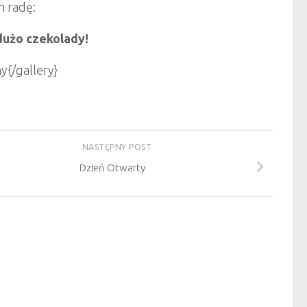
m radę:
 dużo czekolady!
{/gallery}
NASTĘPNY POST
Dzień Otwarty