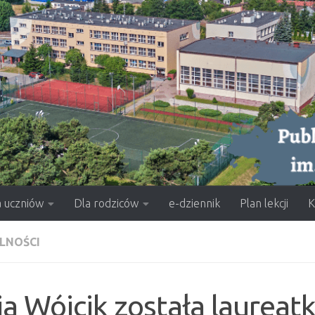
a uczniów
Dla rodziców
e-dziennik
Plan lekcji
K
LNOŚCI
ia Wójcik została laurea