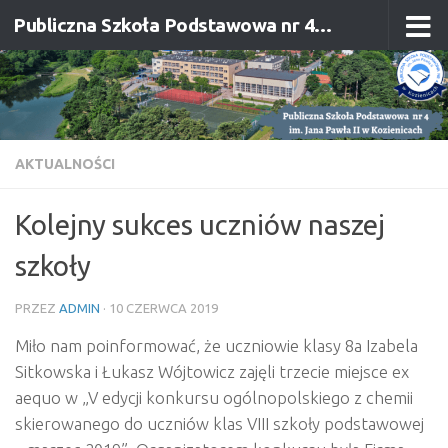
Publiczna Szkoła Podstawowa nr 4 im. Jana Pawła II w Kozienicach
Przejdź do treści
AKTUALNOŚCI
Kolejny sukces uczniów naszej
szkoły
PRZEZ
ADMIN
·
10 CZERWCA 2019
Miło nam poinformować, że uczniowie klasy 8a Izabela
Sitkowska i Łukasz Wójtowicz zajęli trzecie miejsce ex
aequo w „V edycji konkursu ogólnopolskiego z chemii
skierowanego do uczniów klas VIII szkoły podstawowej