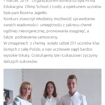
– marzec 2019”. Organizatorem konkursu była Firma
Edukacyjna Olimp School z Łodzi, a opiekunem uczniów
była pani Bożena Jagiełło.
Konkurs stworzył młodzieży możliwość sprawdzenia
swoich wiadomości i umiejętności z zakresu chemii
ogólnej i nieorganicznej, promowania osiągnięć, a
także podniesienia samooceny.
W zmaganiach z chemią wzięło udział 251 uczniów klas
ósmych z całej Polski, a nasi uczniowie zajęli bardzo
wysokie lokaty.
Gratulujemy Izie i Łukaszowi i życzymy
dalszych sukcesów.