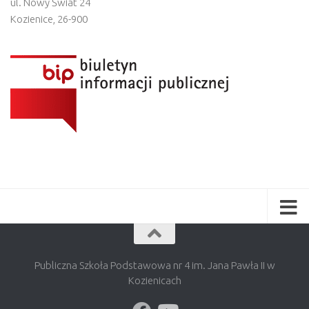
ul. Nowy Świat 24
Kozienice
,
26-900
Publiczna Szkoła Podstawowa nr 4 im. Jana Pawła II w
Kozienicach