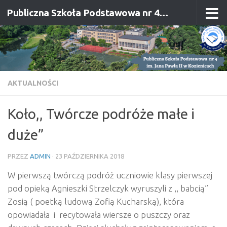
Publiczna Szkoła Podstawowa nr 4 im. Jana Pawła II w Kozienicach
Przejdź do treści
AKTUALNOŚCI
Koło,, Twórcze podróże małe i
duże”
PRZEZ
ADMIN
·
23 PAŹDZIERNIKA 2018
W pierwszą twórczą podróż uczniowie klasy pierwszej
pod opieką Agnieszki Strzelczyk wyruszyli z ,, babcią”
Zosią ( poetką ludową Zofią Kucharską), która
opowiadała i recytowała wiersze o puszczy oraz