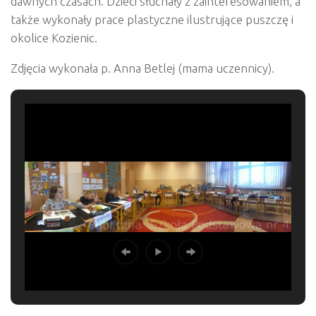
dawnych czasach. Dzieci słuchały z zainteresowaniem, a
także wykonały prace plastyczne ilustrujące puszczę i
okolice Kozienic.
Zdjęcia wykonała p. Anna Betlej (mama uczennicy).