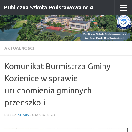
Publiczna Szkoła Podstawowa nr 4 im. Jana Pawła II w Kozienicach
Przejdź do treści
AKTUALNOŚCI
Komunikat Burmistrza Gminy
Kozienice w sprawie
uruchomienia gminnych
przedszkoli
PRZEZ
ADMIN
·
8 MAJA 2020