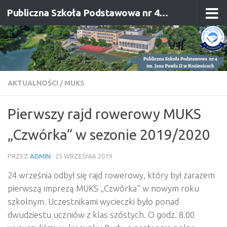
Publiczna Szkoła Podstawowa nr 4 im. Jana Pawła II w Kozienicach
Przejdź do treści
AKTUALNOŚCI
/
MUKS
Pierwszy rajd rowerowy MUKS
„Czwórka” w sezonie 2019/2020
PRZEZ
ADMIN
·
25 WRZEŚNIA 2019
24 września odbył się rajd rowerowy, który był zarazem
pierwszą imprezą MUKS „Czwórka” w nowym roku
szkolnym. Uczestnikami wycieczki było ponad
dwudziestu uczniów z klas szóstych. O godz. 8.00