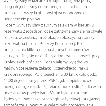
wyruszyliśmy w kierunku Budy, a następnie polną
drogą dojechaliśmy do zielonego szlaku i tam miał
miejsce pierwszy krotki postój na odpoczynek i
uzupełnienie płynów.
Potem wyruszyliśmy zielonym szlakiem w kierunku
rezerwatu Zagożdżon, gdzie zatrzymaliśmy się na chwilę
relaksu. Uczest
nicy mieli okazję zobaczyć najstarszy
rezerwat na terenie Puszczy Kozienickiej. Po
przejechaniu kilkunastu następnych kilometrów
zatrzymaliśmy się na dłuższy odpoczynek i posiłek przy
Królewskich Żródłach. Podziwialiśmy wyjątkowo
malownicze jesienią zakątki Kozienickiego Parku
Krajobrazowego. Po przejechaniu 30 km. około godz.
14.00 dojechaliśmy przed PSP4, gdzie opiekunowie
pożegnali się z młodzieżą. Warto podkreślić, że dla wielu
uczestników przejechane 30 km było rekordem
życiowym. Wycieczka przebiegła w życzliwej i przyjaznej
atmosferze. Głównym jej celem było propagowanie