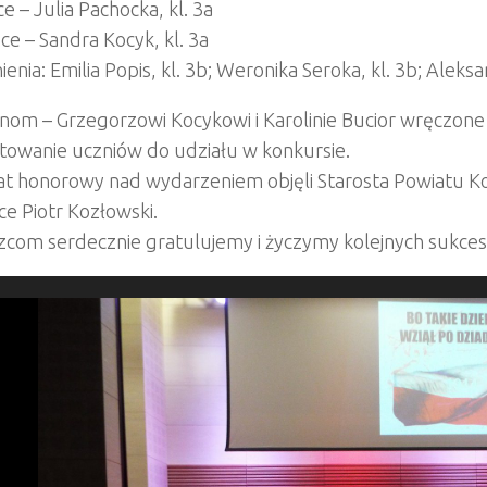
sce – Julia Pachocka, kl. 3a
jsce – Sandra Kocyk, kl. 3a
enia: Emilia Popis, kl. 3b; Weronika Seroka, kl. 3b; Aleksa
om – Grzegorzowi Kocykowi i Karolinie Bucior wręczone 
towanie uczniów do udziału w konkursie.
at honorowy nad wydarzeniem objęli Starosta Powiatu Ko
ce Piotr Kozłowski.
zcom serdecznie gratulujemy i życzymy kolejnych sukce