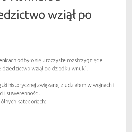
edzictwo wziął po
cach odbyło się uroczyste rozstrzygnięcie i
dziedzictwo wziął po dziadku wnuk”.
ki historycznej związanej z udziałem w wojnach i
i i suwerenności.
gólnych kategoriach: