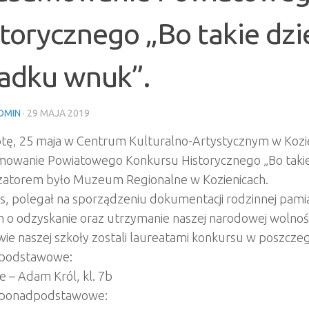
torycznego „Bo takie dzi
iadku wnuk”.
DMIN
·
29 MAJA 2019
ę, 25 maja w Centrum Kulturalno-Artystycznym w Kozieni
owanie Powiatowego Konkursu Historycznego „Bo takie 
zatorem było Muzeum Regionalne w Kozienicach.
, polegał na sporządzeniu dokumentacji rodzinnej pamiąt
h o odzyskanie oraz utrzymanie nas
zej narodowej wolnośc
ie naszej szkoły zostali laureatami konkursu w poszcze
 podstawowe:
ce – Adam Król, kl. 7b
 ponadpodstawowe: