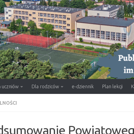
a uczniów
Dla rodziców
e-dziennik
Plan lekcji
K
LNOŚCI
dsumowanie Powiatoweg