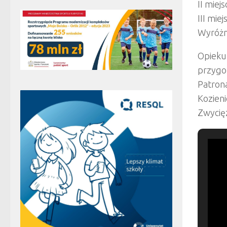
II miej
III mie
Wyróżni
Opiekun
przygo
Patron
Kozieni
Zwycię