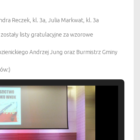
ndra Reczek, kl. 3a, Julia Markwat, kl. 3a
zostały listy gratulacyjne za wzorowe
zienickiego Andrzej Jung oraz Burmistrz Gminy
sów:)