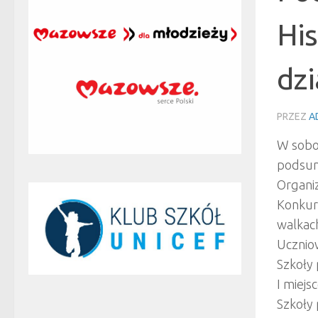
His
dz
PRZEZ
A
W sobot
podsum
Organi
Konkurs
walkac
Uczniow
Szkoły
I miejs
Szkoły