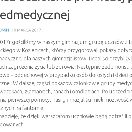
zedmedycznej
DMIN
·
10 MARCA 2017
2017r gościliśmy w naszym gimnazjum grupę uczniów z L
ckiego w Kozienicach, którzy przygotowali pokazy dotyc
edycznej dla naszych gimnazjalistów. Licealiści przybl
jach zagrożenia życia lub zdrowia. Następnie zademonst
owo – oddechowej w przypadku osób dorosłych i dzieci o
znej. W dalszej części pokazów członkowie grupy medycz
rwotokach, złamaniach, ranach i omdleniach. Po uprzedn
nia pierwszej pomocy, nasi gimnazjaliści mieli możliwość
cznych na fantomie.
dzieję, że dzięki warsztatom uczniowie będą potrafili p
dowanych.