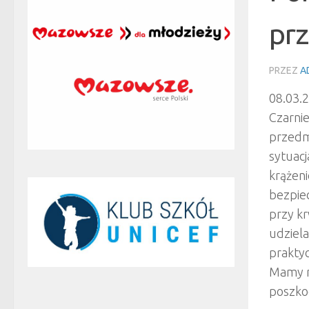
pr
PRZEZ
A
08.03.
Czarnie
przedm
sytuac
krążeni
bezpiec
przy k
udziela
prakty
Mamy na
poszko