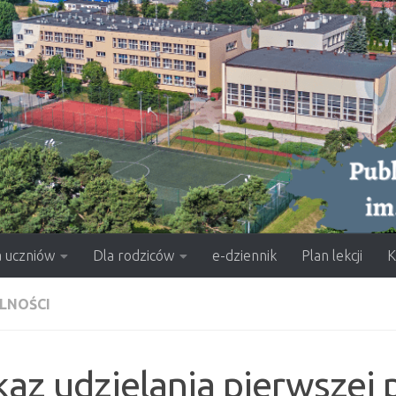
a uczniów
Dla rodziców
e-dziennik
Plan lekcji
K
LNOŚCI
az udzielania pierwszej