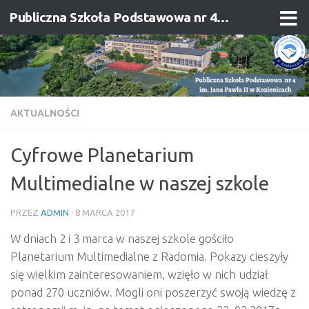
Publiczna Szkoła Podstawowa nr 4 im. Jana Pawła II w Kozienicach
Przejdź do treści
AKTUALNOŚCI
Cyfrowe Planetarium
Multimedialne w naszej szkole
PRZEZ
ADMIN
·
8 MARCA 2017
W dniach 2 i 3 marca w naszej szkole gościło
Planetarium Multimedialne z Radomia. Pokazy cieszyły
się wielkim zainteresowaniem, wzięło w nich udział
ponad 270 uczniów. Mogli oni poszerzyć swoją wiedzę z