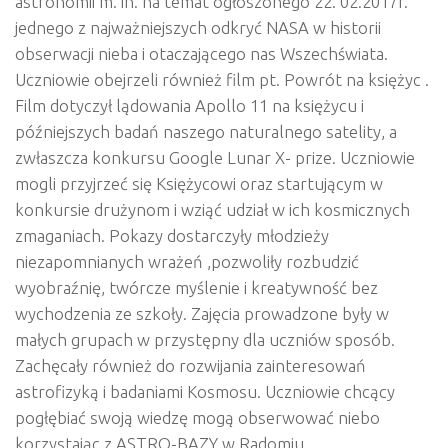
astronomii m. in. na temat ogłoszonego 22. 02.2017r.
jednego z najważniejszych odkryć NASA w historii
obserwacji nieba i otaczającego nas Wszechświata.
Uczniowie obejrzeli również film pt. Powrót na księżyc .
Film dotyczył lą
dowania Apollo 11 na księżycu i
późniejszych badań naszego naturalnego satelity, a
zwłaszcza konkursu Google Lunar X- prize. Uczniowie
mogli przyjrzeć się Księżycowi oraz startującym w
konkursie drużynom i wziąć udział w ich kosmicznych
zmaganiach. Pokazy dostarczyły młodzieży
niezapomnianych wrażeń ,pozwoliły rozbudzić
wyobraźnię, twórcze myślenie i kreatywność bez
wychodzenia ze szkoły. Zajęcia prowadzone były w
małych grupach w przystępny dla uczniów sposób.
Zachęcały również do rozwijania zainteresowań
astrofizyką i badaniami Kosmosu. Uczniowie chcący
pogłębiać swoją wiedzę mogą obserwować niebo
korzystając z ASTRO-BAZY w Radomiu.