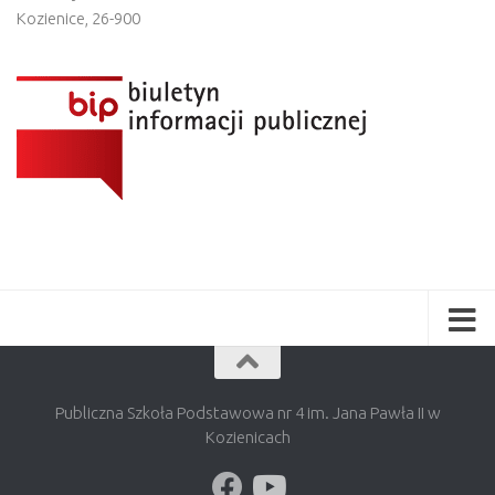
Kozienice
,
26-900
Publiczna Szkoła Podstawowa nr 4 im. Jana Pawła II w
Kozienicach