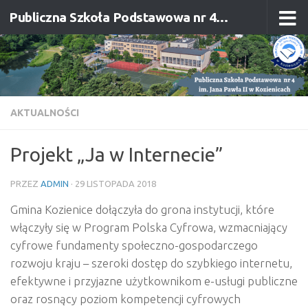
Publiczna Szkoła Podstawowa nr 4 im. Jana Pawła II w Kozienicach
Przejdź do treści
AKTUALNOŚCI
Projekt „Ja w Internecie”
PRZEZ
ADMIN
·
29 LISTOPADA 2018
Gmina Kozienice dołączyła do grona instytucji, które
włączyły się w Program Polska Cyfrowa, wzmacniający
cyfrowe fundamenty społeczno-gospodarczego
rozwoju kraju – szeroki dostęp do szybkiego internetu,
efektywne i przyjazne użytkownikom e-usługi publiczne
oraz rosnący poziom kompetencji cyfrowych