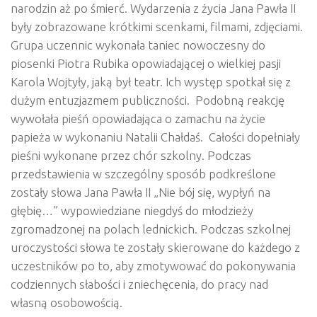
narodzin aż po śmierć. Wydarzenia z życia Jana Pawła II
były zobrazowane krótkimi scenkami, filmami, zdjęciami.
Grupa uczennic wykonała taniec nowoczesny do
piosenki Piotra Rubika opowiadającej o wielkiej pasji
Karola Wojtyły, jaką był teatr. Ich występ spotkał się z
dużym entuzjazmem publiczności. Podobną reakcję
wywołała pieśń opowiadająca o zamachu na życie
papieża w wykonaniu Natalii Chałdaś. Całości dopełniały
pieśni wykonane przez chór szkolny. Podczas
przedstawienia w szczególny sposób podkreślone
zostały słowa Jana Pawła II „Nie bój się, wypłyń na
głębię…” wypowiedziane niegdyś do młodzieży
zgromadzonej na polach lednickich. Podczas szkolnej
uroczystości słowa te zostały skierowane do każdego z
uczestników po to, aby zmotywować do pokonywania
codziennych słabości i zniechęcenia, do pracy nad
własną osobowością.