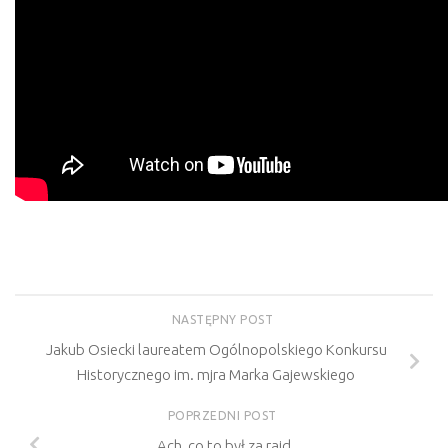
NASTĘPNY POST
Jakub Osiecki laureatem Ogólnopolskiego Konkursu
Historycznego im. mjra Marka Gajewskiego
POPRZEDNI POST
Ach, co to był za rajd…