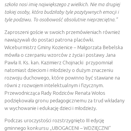
szkoła nosi imię największego z
wielkich. Nie ma drugiej
takiej osoby, która budziłaby tyle
pozytywnych emocji i
tyle podziwu. To osobowość absolutnie nieprzeciętna.”
Zaproszeni goście w swoich przemówieniach również
nawiązywali do postaci patrona placówki.
Wiceburmistrz Gminy Kozienice – Małgorzata Bebelska
mówiła o czerpaniu wzorców z życia i postawy Jana
Pawła II. Ks. kan. Kazimierz Chojnacki przypomniał
natomiast dzieciom i młodzieży o dużym znaczeniu
rozwoju duchowego, które powinno być stawiane na
równi z rozwojem intelektualnym i fizycznym.
Przewodnicząca Rady Rodziców Renata Wołos
podziękowała gronu pedagogicznemu za trud wkładany
w wychowanie i edukację dzieci i młodzieży.
Podczas uroczystości rozstrzygnięto III edycję
gminnego konkursu „UBOGACENI – WDZIĘCZNI”