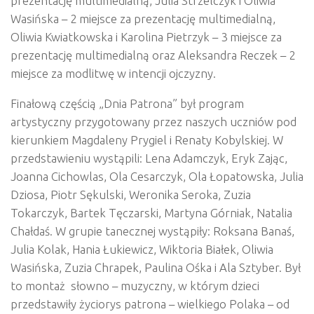
prezentację multimedialną, Julia Strzelczyk i Oliwia
Wasińska – 2 miejsce za prezentację multimedialną,
Oliwia Kwiatkowska i Karolina Pietrzyk – 3 miejsce za
prezentację multimedialną oraz Aleksandra Reczek – 2
miejsce za modlitwę w intencji ojczyzny.
Finałową częścią „Dnia Patrona” był program
artystyczny przygotowany przez naszych uczniów pod
kierunkiem Magdaleny Prygiel i Renaty Kobylskiej. W
przedstawieniu wystąpili: Lena Adamczyk, Eryk Zając,
Joanna Cichowlas, Ola Cesarczyk, Ola Łopatowska, Julia
Dziosa, Piotr Sękulski, Weronika Seroka, Zuzia
Tokarczyk, Bartek Tęczarski, Martyna Górniak, Natalia
Chałdaś. W grupie tanecznej wystąpiły: Roksana Banaś,
Julia Kolak, Hania Łukiewicz, Wiktoria Białek, Oliwia
Wasińska, Zuzia Chrapek, Paulina Ośka i Ala Sztyber. Był
to montaż słowno – muzyczny, w którym dzieci
przedstawiły życiorys patrona – wielkiego Polaka – od