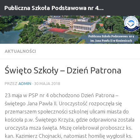
Publiczna Szkoła Podstawowa nr 4 im. Jana Pawła II w Kozienicach
Przejdź do treści
AKTUALNOŚCI
Święto Szkoły – Dzień Patrona
PRZEZ
ADMIN
·
30 MAJA 2018
23 maja w PSP nr 4 obchodzono Dzień Patrona –
świętego Jana Pawła II. Uroczystość rozpoczęła się
przemarszem społeczności szkolnej ulicami miasta do
kościoła p.w. Świętego Krzyża, gdzie odprawiona została
uroczysta msza święta. Mszę celebrował proboszcz ks.
kan. Kazimierz Chojnacki, natomiast homilię wygłosił ks.