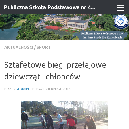
Publiczna Szkoła Podstawowa nr 4 im. Jana Pawła II w Kozienicach
Przejdź do treści
AKTUALNOŚCI
/
SPORT
Sztafetowe biegi przełajowe
dziewcząt i chłopców
PRZEZ
ADMIN
·
19 PAŹDZIERNIKA 2015