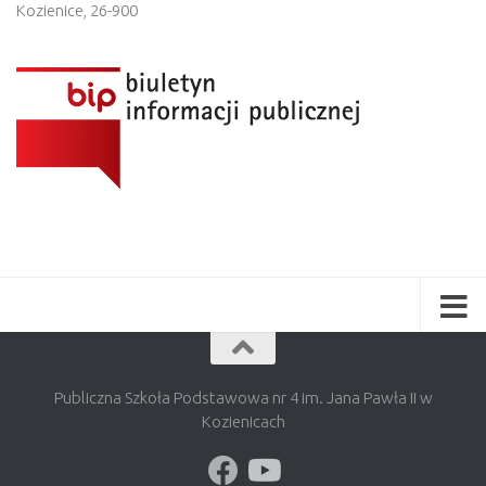
Kozienice
,
26-900
Publiczna Szkoła Podstawowa nr 4 im. Jana Pawła II w
Kozienicach