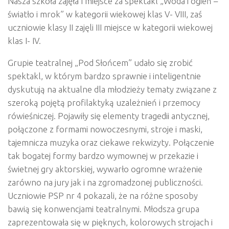
Nasza szkoła zajęła I miejsce za spektakl „Woda i ogień –
światło i mrok” w kategorii wiekowej klas V- VIII, zaś
uczniowie klasy II zajęli III miejsce w kategorii wiekowej
klas I- IV.
Grupie teatralnej „Pod Słońcem” udało się zrobić
spektakl, w którym bardzo sprawnie i i
nteligentnie
dyskutują na aktualne dla młodzieży tematy związane z
szeroką pojętą profilaktyką uzależnień i przemocy
rówieśniczej. Pojawiły się elementy tragedii antycznej,
połączone z formami nowoczesnymi, stroje i maski,
tajemnicza muzyka oraz ciekawe rekwizyty. Połączenie
tak bogatej formy bardzo wymownej w przekazie i
świetnej gry aktorskiej, wywarło ogromne wrażenie
zarówno na jury jak i na zgromadzonej publiczności.
Uczniowie PSP nr 4 pokazali, że na różne sposoby
bawią się konwencjami teatralnymi. Młodsza grupa
zaprezentowała się w pięknych, kolorowych strojach i