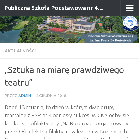
Publiczna Szkoła Podstawowa nr 4 im. Jana Pawła II w Kozienicach
Przejdź do treści
AKTUALNOŚCI
„Sztuka na miarę prawdziwego
teatru”
PRZEZ
ADMIN
·
14 GRUDNIA 2018
Dzień 13 grudnia, to dzień w którym dwie grupy
teatralne z PSP nr 4 odniosły sukces. W CKA odbył się
konkurs profilaktyczny „Na Rozdrożu” organizowany
przez Ośrodek Profilaktyki Uzależnień w Kozienicach.