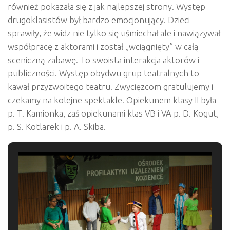
również pokazała się z jak najlepszej strony. Występ
drugoklasistów był bardzo emocjonujący. Dzieci
sprawiły, że widz nie tylko się uśmiechał ale i nawiązywał
współpracę z aktorami i został „wciągnięty” w całą
sceniczną zabawę. To swoista interakcja aktorów i
publiczności. Występ obydwu grup teatralnych to
kawał przyzwoitego teatru. Zwycięzcom gratulujemy i
czekamy na kolejne spektakle. Opiekunem klasy II była
p. T. Kamionka, zaś opiekunami klas VB i VA p. D. Kogut,
p. S. Kotlarek i p. A. Skiba.