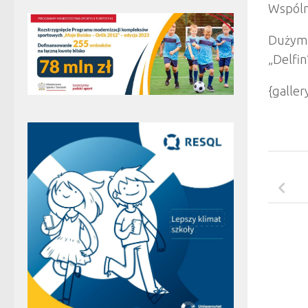
Wspólne
Dużym 
„Delfin
{galle