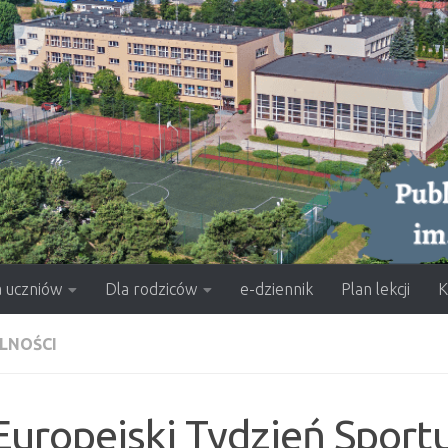
a uczniów
Dla rodziców
e-dziennik
Plan lekcji
K
LNOŚCI
Europejski Tydzień Sport