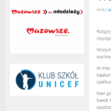
PRZEZ
A
Rozgry
zwycięż
Wszyst
wychow
W dniu 
kajakar
opieku
Nasi go
bawili.
spędzon