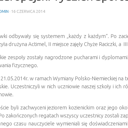
DMIN
·
16 CZERWCA 2014
wki odbywały się systemem „każdy z każdym”. Po zacię
yła drużyna Actimel, II miejsce zajęły Chyże Raciczki, a 
kie zespoły zostały nagrodzone pucharami i dyplomami
ania fizycznego.
21.05.2014r. w ramach Wymiany Polsko-Niemieckiej na ter
skie. Uczestniczyli w nich uczniowie naszej szkoły i ich
nowie.
ście byli zachwyceni jeziorem kozienickim oraz jego oko
 Po zakończonych regatach wszyscy uczestnicy zostali zap
ego czasu nauczyciele wymieniali się doświadczeniami i 