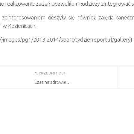
 realizowanie zadań pozwoliło młodzieży zintegrować si
zainteresowaniem cieszyły się również zajęcia taneczn
” w Kozienicach.
ry}images/pg1/2013-2014/sport/tydzien sportu{/gallery}
POPRZEDNI POST
Czas na zdrowie…