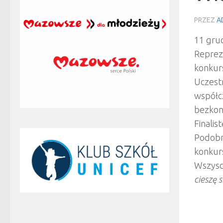
PRZEZ
A
11 gru
Reprez
konkur
Uczest
współcz
bezkon
Finalis
Podobn
konkur
Wszysc
cieszę 