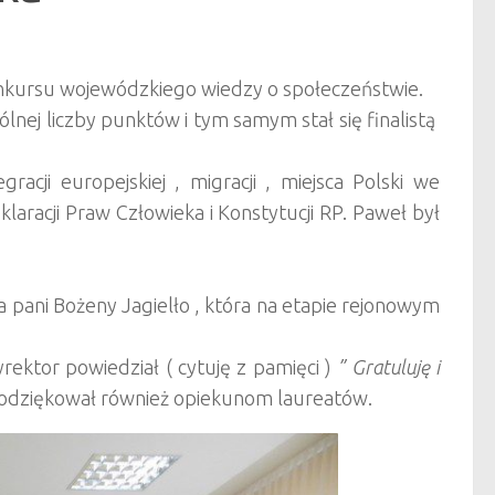
onkursu wojewódzkiego wiedzy o społeczeństwie.
nej liczby punktów i tym samym stał się finalistą
acji europejskiej , migracji , miejsca Polski we
laracji Praw Człowieka i Konstytucji RP. Paweł był
pani Bożeny Jagielło , która na etapie rejonowym
ektor powiedział ( cytuję z pamięci )
” Gratuluję i
dziękował również opiekunom laureatów.