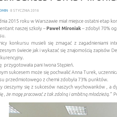
DMIN
·
8 STYCZNIA 2016
dnia 2015 roku w Warszawie miał miejsce ostatni etap k
entant naszej szkoły –
Paweł Mironiak
– zdobył 70% ogól
su.
nicy konkursu musieli się zmagać z zagadnieniami integr
esnym świecie jak i wykazać się znajomością zapisów Dek
kurencyjny.
tę przygotowała pani Iwona Stępień.
ym sukcesem może się pochwalić Anna Turek, uczennica 
su przedmiotowego z chemii zdobyła 73% punktów.
y cieszymy się z sukcesów naszych wychowanków , a dyr
się , że mogę pracować z tak zdolną i ambitną młodzieżą.”
Po