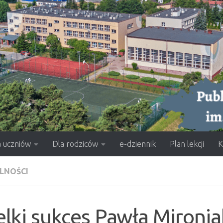
a uczniów
Dla rodziców
e-dziennik
Plan lekcji
K
LNOŚCI
lki sukces Pawła Mironi