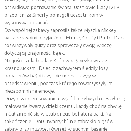
prawidłowe poznawanie świata. Uczniowie klasy IV i V
przebrani za Smerfy pomagali uczestnikom w
wykonywaniu zadań.
Do wspólnej zabawy zaprosiła także Myszka Mickey
wraz ze swoimi przyjaciółmi: Minnie, Goofy i Pluto. Dzieci
rozwiązywały quizy oraz sprawdzały swoją wiedzę
dotyczącą znajomości bajek.
Na gości czekała także Królewna Śnieżka wraz z
krasnoludkami. Dzieci z zachwytem śledziły losy
bohaterów baśni i czynnie uczestniczyły w
przedstawieniu, podczas którego towarzyszyły im
niezapomniane emocje.
Dużym zainteresowaniem wśród przybyłych cieszyło się
malowanie twarzy, dzięki czemu, każdy choć na chwilę
mógł zmienić się w ulubionego bohatera bajki. Na
zakończenie „Dni Otwartych” nie zabrakło pląsów i
zabaw przy muzyce, również w suchym basenie.