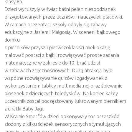
klasy 8a.
Dzieci wyruszyły w świat baśni pełen niespodzianek
przygotowanych przez uczniów i nauczycieli placówki.
W ramach prezentacji szkoły odbyły się zabawy
edukacyjne z Jasiem i Małgosią. W scenerii bajkowego
domku
z pierników przyszli pierwszoklasiści mieli okazję
malować postaci z bajki, rozwiązywać proste zadania
matematyczne w zakresie do 10, brać udział
w zabawach zręcznościowych. Dużą atrakcją było
wspólne rozwiązywanie quizów i zgadywanek z
wykorzystaniem tablicy multimedialnej oraz śpiewanie
piosenek z dziecięcych teledysków. Na koniec każdy
uczestnik został poczęstowany lukrowanym piernikiem
z chatki Baby Jagi.
W Krainie Smerfów dzieci pokonywały tor przeszkód
złożony z kilku ścieżek sensorycznych stymulujących
zmysły, wyobraźnię dotykową i wpływających na