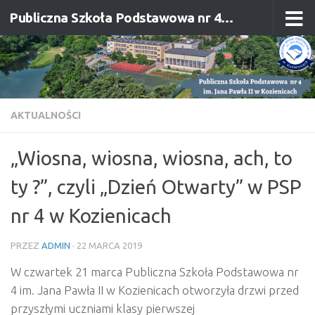
Publiczna Szkoła Podstawowa nr 4 im. Jana Pawła II w Kozienicach
Przejdź do treści
AKTUALNOŚCI
„Wiosna, wiosna, wiosna, ach, to
ty ?”, czyli „Dzień Otwarty” w PSP
nr 4 w Kozienicach
PRZEZ
ADMIN
·
22 MARCA 2019
W czwartek 21 marca Publiczna Szkoła Podstawowa nr
4 im. Jana Pawła II w Kozienicach otworzyła drzwi przed
przyszłymi uczniami klasy pierwszej