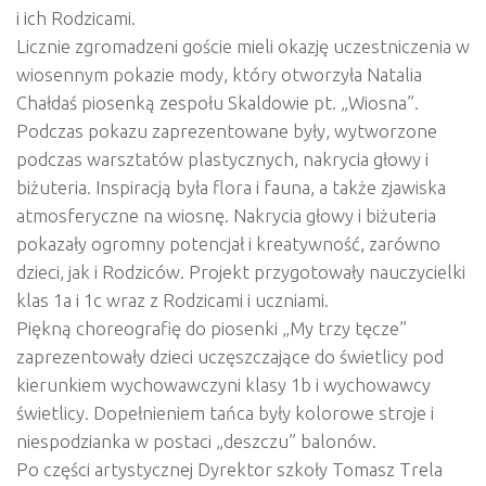
i ich Rodzicami.
Licznie zgromadzeni goście mieli okazję uczestniczenia w
wiosennym pokazie mody, który otworzyła Natalia
Chałdaś piosenką zespołu Skaldowie pt. „Wiosna”.
Podczas pokazu zaprezentowane były, wytworzone
podczas warsztatów plastycznych, nakrycia głowy i
biżuteria. Inspiracją była flora i fauna, a także zjawiska
atmosferyczne na wiosnę. Nakrycia głowy i biżuteria
pokazały ogromny potencjał i kreatywność, zarówno
dzieci, jak i Rodziców. Projekt przygotowały nauczycielki
klas 1a i 1c wraz z Rodzicami i uczniami.
Piękną choreografię do piosenki „My trzy tęcze”
zaprezentowały dzieci uczęszczające do świetlicy pod
kierunkiem wychowawczyni klasy 1b i wychowawcy
świetlicy. Dopełnieniem tańca były kolorowe stroje i
niespodzianka w postaci „deszczu” balonów.
Po części artystycznej Dyrektor szkoły Tomasz Trela