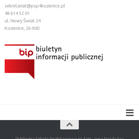
sekretariat@psp4kozienice.pl
48 614 52 01
ul. Nowy Świat 24
Kozienice
,
26-900
Publiczna Szkoła Podstawowa nr 4 im. Jana Pawła II w