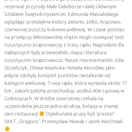
rezerwat przyrody Małe Gołoborze i dalej Głównym
Szlakiem Świętokrzyskim im. Edmunda Massalskiego
oglądając przepiękne kolory zielono, żółto, brązowo,
czerwonej puszczy bukowo-jodłowej. W czasie postoju
na przełęczy Witosławskiej chętni mogli rozwiązać test
turystyczno-krajoznawczy z trasy rajdu. Nagrodami dla
najlepszych były przewodniki, mapy i literatura
turystyczno-krajoznawcza. Nasze reprezentantki Julia
Strzelczyk, Oliwia Wasińska i Amelia Worobiec jako
jedyne zdobyły komplet punktów niezależnie od
kategorii wiekowej. Trasę rajdu, która wyniosła około 17
km , zakończyliśmy przechodząc wzdłuż Alei Lipowej w
Gołoszycach. W drodze powrotnej czekała na
uczestników jeszcze jedna atrakcja, kolacja w znanej
sieci restauracji
Opiekunami grupy byli ‘prezesi”
SKKT „Dragons” Przemysław Nowak i Jacek Wochniak