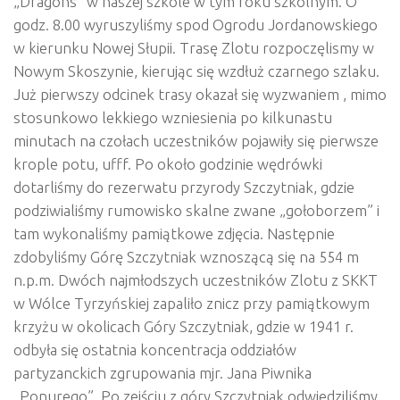
„Dragons” w naszej szkole w tym roku szkolnym. O
godz. 8.00 wyruszyliśmy spod Ogrodu Jordanowskiego
w kierunku Nowej Słupii. Trasę Zlotu rozpoczęlismy w
Nowym Skoszynie, kierując się wzdłuż czarnego szlaku.
Już pierwszy odcinek trasy okazał się wyzwaniem , mimo
stosunkowo lekkiego wzniesienia po kilkunastu
minutach na czołach uczestników pojawiły się pierwsze
krople potu, ufff. Po około godzinie wędrówki
dotarliśmy do rezerwatu przyrody Szczytniak, gdzie
podziwialiśmy rumowisko skalne zwane „gołoborzem” i
tam wykonaliśmy pamiątkowe zdjęcia. Następnie
zdobyliśmy Górę Szczytniak wznoszącą się na 554 m
n.p.m. Dwóch najmłodszych uczestników Zlotu z SKKT
w Wólce Tyrzyńskiej zapaliło znicz przy pamiątkowym
krzyżu w okolicach Góry Szczytniak, gdzie w 1941 r.
odbyła się ostatnia koncentracja oddziałów
partyzanckich zgrupowania mjr. Jana Piwnika
„Ponurego”. Po zejściu z góry Szczytniak odwiedziliśmy