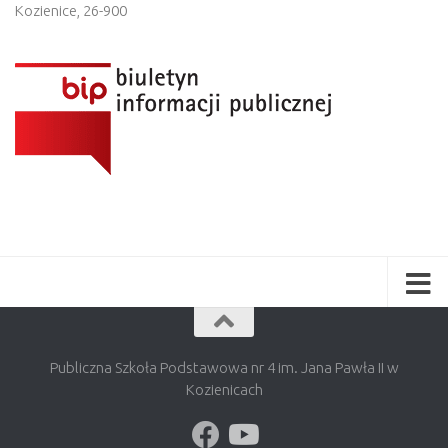
Kozienice
,
26-900
Publiczna Szkoła Podstawowa nr 4 im. Jana Pawła II w
Kozienicach