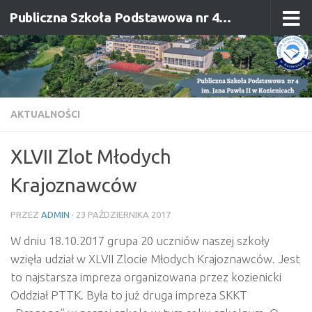
Publiczna Szkoła Podstawowa nr 4 im. Jana Pawła II w Kozienicach
Przejdź do treści
AKTUALNOŚCI
XLVII Zlot Młodych
Krajoznawców
PRZEZ
ADMIN
·
23 PAŹDZIERNIKA 2017
W dniu 18.10.2017 grupa 20 uczniów naszej szkoły
wzięła udział w XLVII Zlocie Młodych Krajoznawców. Jest
to najstarsza impreza organizowana przez kozienicki
Oddział PTTK. Była to już druga impreza SKKT