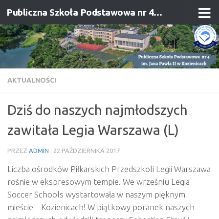
Publiczna Szkoła Podstawowa nr 4 im. Jana Pawła II w Kozienicach
Przejdź do treści
AKTUALNOŚCI
Dziś do naszych najmłodszych
zawitała Legia Warszawa (L)
PRZEZ
ADMIN
·
22 PAŹDZIERNIKA 2017
Liczba ośrodków Piłkarskich Przedszkoli Legii Warszawa
rośnie w ekspresowym tempie. We wrześniu Legia
Soccer Schools wystartowała w naszym pięknym
mieście – Kozienicach! W piątkowy poranek naszych