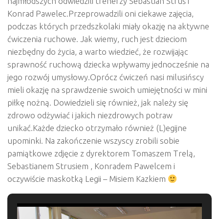
najmłodszych odwiedzili trenerzy Sebastian Struś i
Konrad Pawelec.Przeprowadzili oni ciekawe zajęcia,
podczas których przedszkolaki miały okazję na aktywne
ćwiczenia ruchowe. Jak wiemy, ruch jest dzieciom
niezbędny do życ
ia, a warto wiedzieć, że rozwijając
sprawność ruchową dziecka wpływamy jednocześnie na
jego rozwój umysłowy.Oprócz ćwiczeń nasi milusińscy
mieli okazję na sprawdzenie swoich umiejętności w mini
piłkę nożną. Dowiedzieli się również, jak należy się
zdrowo odżywiać i jakich niezdrowych potraw
unikać.Każde dziecko otrzymało również (L)egijne
upominki. Na zakończenie wszyscy zrobili sobie
pamiątkowe zdjęcie z dyrektorem Tomaszem Trelą,
Sebastianem Strusiem , Konradem Pawelcem i
oczywiście maskotką Legii – Misiem Kazkiem