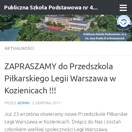
Publiczna Szkoła Podstawowa nr 4 im. Jana Pawła II w Kozienicach
Przejdź do treści
AKTUALNOŚCI
ZAPRASZAMY do Przedszkola
Piłkarskiego Legii Warszawa w
Kozienicach !!!
PRZEZ
ADMIN
·
2 SIERPNIA 2017
Już 23 września otwieramy nowe Przedszkole Piłkarskie
Legii Warszawa w Kozienicach. Doł
ącz do Nas i zostań
członkiem wielkiej społeczności Legii Warszawa.