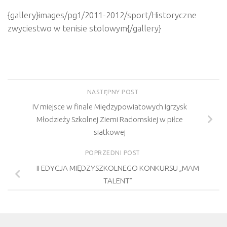
{gallery}images/pg1/2011-2012/sport/Historyczne
zwyciestwo w tenisie stolowym{/gallery}
NASTĘPNY POST
IV miejsce w finale Międzypowiatowych Igrzysk
Młodzieży Szkolnej Ziemi Radomskiej w piłce
siatkowej
POPRZEDNI POST
II EDYCJA MIĘDZYSZKOLNEGO KONKURSU „MAM
TALENT”