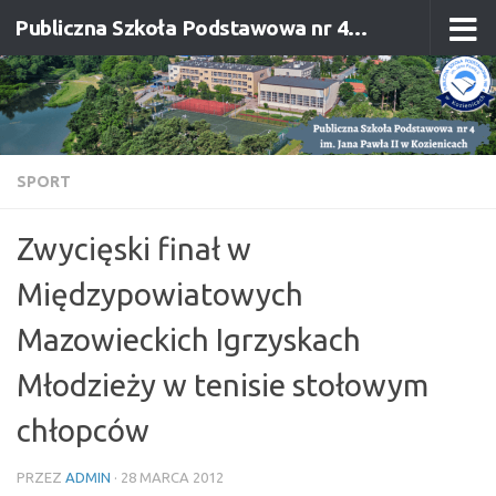
Publiczna Szkoła Podstawowa nr 4 im. Jana Pawła II w Kozienicach
Przejdź do treści
SPORT
Zwycięski finał w
Międzypowiatowych
Mazowieckich Igrzyskach
Młodzieży w tenisie stołowym
chłopców
PRZEZ
ADMIN
·
28 MARCA 2012