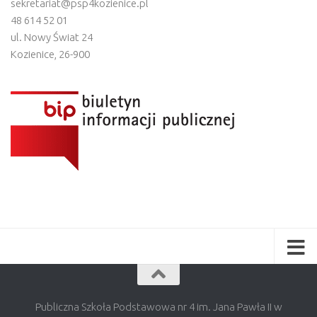
sekretariat@psp4kozienice.pl
48 614 52 01
ul. Nowy Świat 24
Kozienice
,
26-900
Publiczna Szkoła Podstawowa nr 4 im. Jana Pawła II w