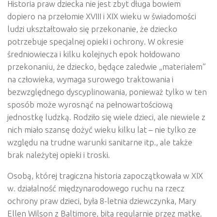
Historia praw dziecka nie jest zbyt długa bowiem
dopiero na przełomie XVIII i XIX wieku w świadomości
ludzi ukształtowało się przekonanie, że dziecko
potrzebuje specjalnej opieki i ochrony. W okresie
średniowiecza i kilku kolejnych epok hołdowano
przekonaniu, że dziecko, będące zaledwie „materiałem”
na człowieka, wymaga surowego traktowania i
bezwzględnego dyscyplinowania, ponieważ tylko w ten
sposób może wyrosnąć na pełnowartościową
jednostkę ludzką. Rodziło się wiele dzieci, ale niewiele z
nich miało szansę dożyć wieku kilku lat – nie tylko ze
względu na trudne warunki sanitarne itp., ale także
brak należytej opieki i troski.
Osobą, której tragiczna historia zapoczątkowała w XIX
w. działalność międzynarodowego ruchu na rzecz
ochrony praw dzieci, była 8-letnia dziewczynka, Mary
Ellen Wilson z Baltimore, bita regularnie przez matkę.