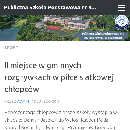
Publiczna Szkoła Podstawowa nr 4 im. Jana Pawła II w Kozienicach
Przejdź do treści
SPORT
II miejsce w gminnych
rozgrywkach w piłce siatkowej
chłopców
PRZEZ
ADMIN
·
18 LUTEGO 2015
Reprezentacja chłopców z naszej szkoły wystąpiła w
składzie: Damian Jasek, Filip Walos, Kacper Pajda,
Konrad Kosmała, Edwin Stój , Przemysław Boryczka,