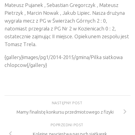
Mateusz Pujanek , Sebastian Gregorczyk , Mateusz
Pietrzyk , Marcin Nowak , Jakub Lipiec. Nasza drużyna
wygrała mecz z PG w Świerżach Górnych 2 : 0,
natomiast przegrała z PG Nr 2 w Kozienicach 0 : 2,
ostatecznie zajmując II miejsce. Opiekunem zespołu jest
Tomasz Trela.
{gallery}images/pg1/2014-2015/gmina/Pilka siatkowa
chlopcow{/gallery}
NASTĘPNY POST
Mamy finalistę konkursu przedmiotowego z fizyki
POPRZEDNI POST
Kolejne zwycięstwa naszych siatkarek