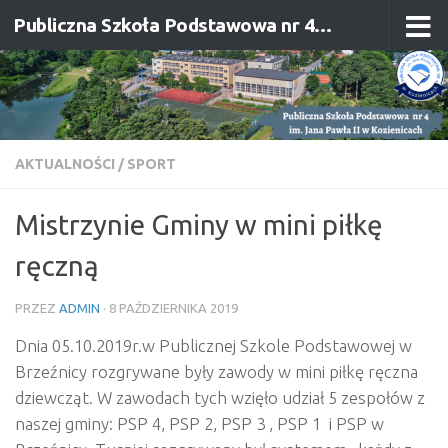
Publiczna Szkoła Podstawowa nr 4 im. Jana Pawła II w Kozienicach
Przejdź do treści
AKTUALNOŚCI
/
SPORT
Mistrzynie Gminy w mini piłkę
ręczną
PRZEZ
ADMIN
·
8 PAŹDZIERNIKA 2019
Dnia 05.10.2019r.w Publicznej Szkole Podstawowej w
Brzeźnicy rozgrywane były zawody w mini piłkę ręczna
dziewcząt. W zawodach tych wzięło udział 5 zespołów z
naszej gminy: PSP 4, PSP 2, PSP 3 , PSP 1 i PSP w