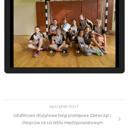
NASTĘPNY POST
Sztafetowe drużynowe biegi przełajowe dziewcząt i
chłopców na szczeblu międzypowiatowym